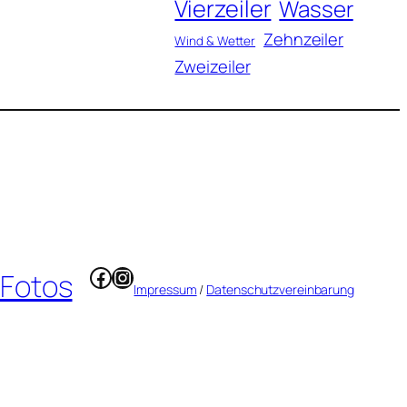
Vierzeiler
Wasser
Zehnzeiler
Wind & Wetter
Zweizeiler
Facebook
Instagram
 Fotos
Impressum
/
Datenschutzvereinbarung