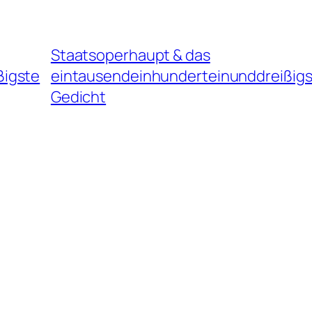
Staatsoperhaupt & das
ßigste
eintausendeinhunderteinunddreißig
Gedicht