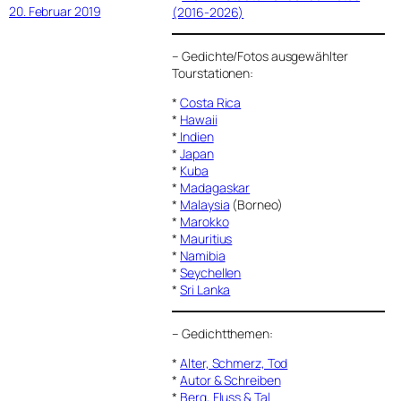
20. Februar 2019
(2016-2026)
–
Gedichte/Fotos ausgewählter
Tourstationen:
*
Costa Rica
*
Hawaii
*
Indien
*
Japan
*
Kuba
*
Madagaskar
*
Malaysia
(Borneo)
*
Marokko
*
Mauritius
*
Namibia
*
Seychellen
*
Sri Lanka
–
Gedichtthemen
:
*
Alter, Schmerz, Tod
*
Autor & Schreiben
*
Berg, Fluss & Tal