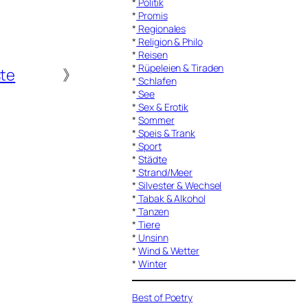
*
Politik
*
Promis
*
Regionales
*
Religion & Philo
*
Reisen
*
Rüpeleien & Tiraden
ste
》
*
Schlafen
*
See
*
Sex & Erotik
*
Sommer
*
Speis & Trank
*
Sport
*
Städte
*
Strand/Meer
*
Silvester & Wechsel
*
Tabak & Alkohol
*
Tanzen
*
Tiere
*
Unsinn
*
Wind & Wetter
*
Winter
Best of Poetry