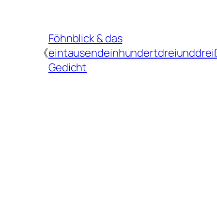
Föhnblick & das
《
eintausendeinhundertdreiunddrei
Gedicht