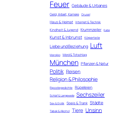
Feuer
Gebäude & Urbanes
Geld, Arbeit, Karriere
Grusel
Haus & Heimat
Internet & Technik
Krummzeiler
Kindheit & Jugend
Kuba
Kunst & Inbrunst
Körperteile
Luft
Liebe und Beziehung
Mord & Totschlag
Marokko
München
Pflanzen & Natur
Politik
Reisen
Religion & Philosophie
Rüpeleien
Ripostegedichte
Sechszeiler
Schlaf & Langeweile
Städte
Speis & Trank
Sex & Erotik
Unsinn
Tiere
Tabak & Alkohol