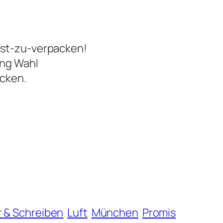
bst-zu-verpacken!
ung Wahl
acken.
r & Schreiben
Luft
München
Promis