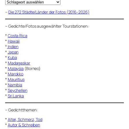
–
Die 272 Städte/Länder der Fotos (2016-2026)
–
Gedichte/Fotos ausgewählter Tourstationen:
*
Costa Rica
*
Hawaii
*
Indien
*
Japan
*
Kuba
*
Madagaskar
*
Malaysia
(Borneo)
*
Marokko
*
Mauritius
*
Namibia
*
Seychellen
*
Sri Lanka
–
Gedichtthemen
:
*
Alter, Schmerz, Tod
*
Autor & Schreiben