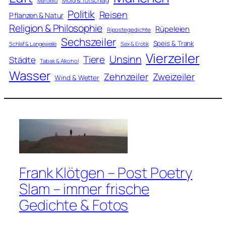
Mord & Totschlag
Marokko
Politik
Reisen
Pflanzen & Natur
Religion & Philosophie
Rüpeleien
Ripostegedichte
Sechszeiler
Speis & Trank
Schlaf & Langeweile
Sex & Erotik
Vierzeiler
Unsinn
Tiere
Städte
Tabak & Alkohol
Wasser
Zweizeiler
Zehnzeiler
Wind & Wetter
Frank Klötgen – Post Poetry
Slam – immer frische
Gedichte & Fotos