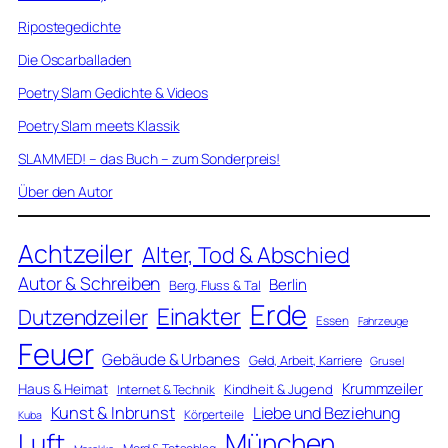
Ripostegedichte
Die Oscarballaden
Poetry Slam Gedichte & Videos
Poetry Slam meets Klassik
SLAMMED! – das Buch – zum Sonderpreis!
Über den Autor
Achtzeiler
Alter, Tod & Abschied
Autor & Schreiben
Berlin
Berg, Fluss & Tal
Erde
Einakter
Dutzendzeiler
Essen
Fahrzeuge
Feuer
Gebäude & Urbanes
Geld, Arbeit, Karriere
Grusel
Krummzeiler
Haus & Heimat
Kindheit & Jugend
Internet & Technik
Kunst & Inbrunst
Liebe und Beziehung
Körperteile
Kuba
Luft
München