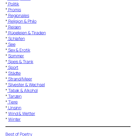
*
Politik
*
Promis
*
Regionales
*
Religion & Philo
*
Reisen
*
Rüpeleien & Tiraden
*
Schlafen
*
See
*
Sex & Erotik
*
Sommer
*
Speis & Trank
*
Sport
*
Städte
*
Strand/Meer
*
Silvester & Wechsel
*
Tabak & Alkohol
*
Tanzen
*
Tiere
*
Unsinn
*
Wind & Wetter
*
Winter
Best of Poetry