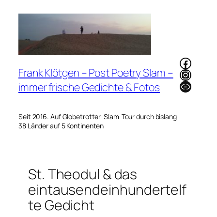
Zum
Inhalt
springen
Faceb
Frank Klötgen – Post Poetry Slam –
Instag
Link
immer frische Gedichte & Fotos
Seit 2016. Auf Globetrotter-Slam-Tour durch bislang
38 Länder auf 5 Kontinenten
St. Theodul & das
eintausendeinhundertelf
te Gedicht