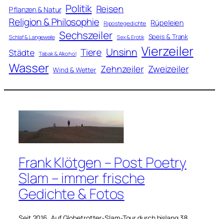
Politik
Reisen
Pflanzen & Natur
Religion & Philosophie
Rüpeleien
Ripostegedichte
Sechszeiler
Speis & Trank
Schlaf & Langeweile
Sex & Erotik
Vierzeiler
Unsinn
Tiere
Städte
Tabak & Alkohol
Wasser
Zweizeiler
Zehnzeiler
Wind & Wetter
Frank Klötgen – Post Poetry
Slam – immer frische
Gedichte & Fotos
Seit 2016. Auf Globetrotter-Slam-Tour durch bislang 38