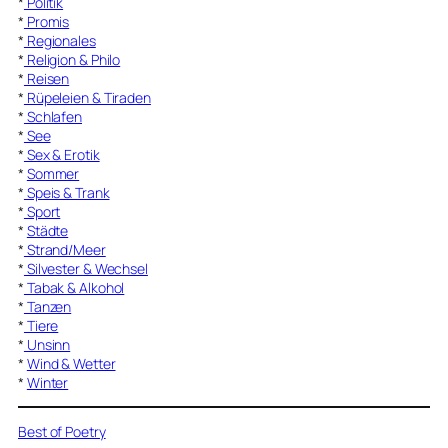
*
Politik
*
Promis
*
Regionales
*
Religion & Philo
*
Reisen
*
Rüpeleien & Tiraden
*
Schlafen
*
See
*
Sex & Erotik
*
Sommer
*
Speis & Trank
*
Sport
*
Städte
*
Strand/Meer
*
Silvester & Wechsel
*
Tabak & Alkohol
*
Tanzen
*
Tiere
*
Unsinn
*
Wind & Wetter
*
Winter
Best of Poetry