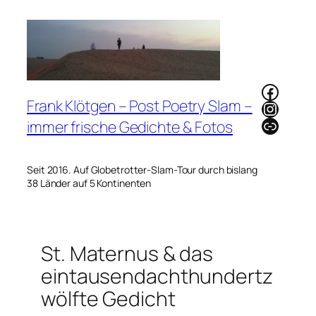
Zum
Inhalt
springen
Faceb
Frank Klötgen – Post Poetry Slam –
Instag
Link
immer frische Gedichte & Fotos
Seit 2016. Auf Globetrotter-Slam-Tour durch bislang
38 Länder auf 5 Kontinenten
St. Maternus & das
eintausendachthundertz
wölfte Gedicht