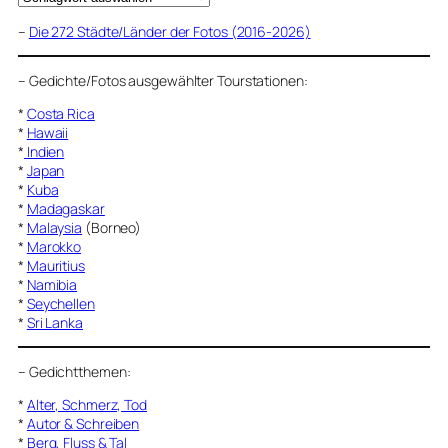
–
Die 272 Städte/Länder der Fotos (2016-2026)
–
Gedichte/Fotos ausgewählter Tourstationen:
*
Costa Rica
*
Hawaii
*
Indien
*
Japan
*
Kuba
*
Madagaskar
*
Malaysia
(Borneo)
*
Marokko
*
Mauritius
*
Namibia
*
Seychellen
*
Sri Lanka
–
Gedichtthemen
:
*
Alter, Schmerz, Tod
*
Autor & Schreiben
*
Berg, Fluss & Tal