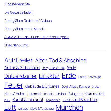
Ripostegedichte
Die Oscarballaden
Poetry Slam Gedichte & Videos
Poetry Slam meets Klassik
SLAMMED! – das Buch – zum Sonderpreis!
Über den Autor
Achtzeiler
Alter, Tod & Abschied
Autor & Schreiben
Berlin
Berg, Fluss & Tal
Erde
Einakter
Dutzendzeiler
Essen
Fahrzeuge
Feuer
Gebäude & Urbanes
Geld, Arbeit, Karriere
Grusel
Krummzeiler
Haus & Heimat
Kindheit & Jugend
Internet & Technik
Kunst & Inbrunst
Liebe und Beziehung
Körperteile
Kuba
Luft
München
Mord & Totschlag
Marokko