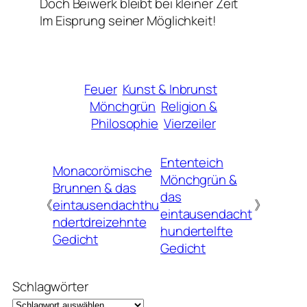
Doch Beiwerk bleibt bei kleiner Zeit
Im Eisprung seiner Möglichkeit!
Feuer
Kunst & Inbrunst
Mönchgrün
Religion &
Philosophie
Vierzeiler
Ententeich
Monacorömische
Mönchgrün &
Brunnen & das
das
《
eintausendachthu
》
eintausendacht
ndertdreizehnte
hundertelfte
Gedicht
Gedicht
Schlagwörter