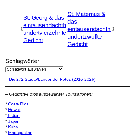
St. Maternus &
St. Georg & das
das
eintausendachth
《
eintausendachth
》
undertvierzehnte
undertzwölfte
Gedicht
Gedicht
Schlagwörter
–
Die 272 Städte/Länder der Fotos (2016-2026)
–
Gedichte/Fotos ausgewählter Tourstationen:
*
Costa Rica
*
Hawaii
*
Indien
*
Japan
*
Kuba
*
Madagaskar