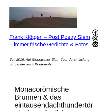
Zum
Inhalt
springen
Faceb
Frank Klötgen – Post Poetry Slam
Instag
Link
– immer frische Gedichte & Fotos
Seit 2016. Auf Globetrotter-Slam-Tour durch bislang
38 Länder auf 5 Kontinenten
Monacorömische
Brunnen & das
eintausendachthundertdr