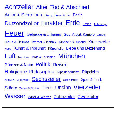
Achtzeiler
Alter, Tod & Abschied
Autor & Schreiben
Berlin
Berg, Fluss & Tal
Erde
Einakter
Dutzendzeiler
Essen
Fahrzeuge
Feuer
Gebäude & Urbanes
Geld, Arbeit, Karriere
Grusel
Krummzeiler
Haus & Heimat
Kindheit & Jugend
Internet & Technik
Kunst & Inbrunst
Liebe und Beziehung
Körperteile
Kuba
Luft
München
Mord & Totschlag
Marokko
Politik
Reisen
Pflanzen & Natur
Religion & Philosophie
Rüpeleien
Ripostegedichte
Sechszeiler
Speis & Trank
Schlaf & Langeweile
Sex & Erotik
Vierzeiler
Unsinn
Tiere
Städte
Tabak & Alkohol
Wasser
Zweizeiler
Zehnzeiler
Wind & Wetter