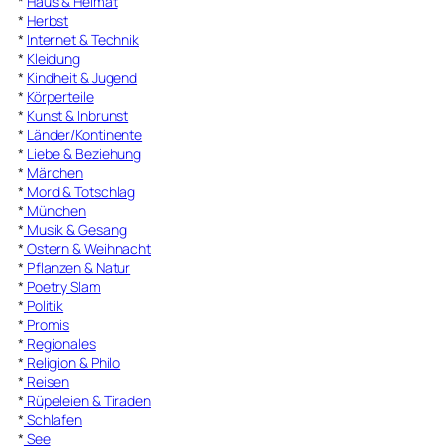
*
Haus & Heimat
*
Herbst
*
Internet & Technik
*
Kleidung
*
Kindheit & Jugend
*
Körperteile
*
Kunst & Inbrunst
*
Länder/Kontinente
*
Liebe & Beziehung
*
Märchen
*
Mord & Totschlag
*
München
*
Musik & Gesang
*
Ostern & Weihnacht
*
Pflanzen & Natur
*
Poetry Slam
*
Politik
*
Promis
*
Regionales
*
Religion & Philo
*
Reisen
*
Rüpeleien & Tiraden
*
Schlafen
*
See