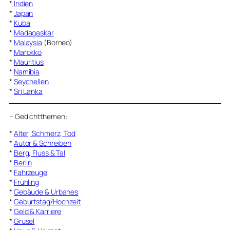
*
Indien
*
Japan
*
Kuba
*
Madagaskar
*
Malaysia
(Borneo)
*
Marokko
*
Mauritius
*
Namibia
*
Seychellen
*
Sri Lanka
–
Gedichtthemen
:
*
Alter, Schmerz, Tod
*
Autor & Schreiben
*
Berg, Fluss & Tal
*
Berlin
*
Fahrzeuge
*
Frühling
*
Gebäude & Urbanes
*
Geburtstag/Hochzeit
*
Geld & Karriere
*
Grusel