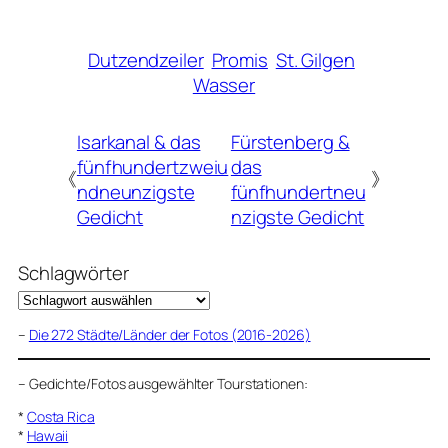
Dutzendzeiler
Promis
St. Gilgen
Wasser
Isarkanal & das
Fürstenberg &
fünfhundertzweiu
das
《
》
ndneunzigste
fünfhundertneu
Gedicht
nzigste Gedicht
Schlagwörter
–
Die 272 Städte/Länder der Fotos (2016-2026)
–
Gedichte/Fotos ausgewählter Tourstationen:
*
Costa Rica
*
Hawaii