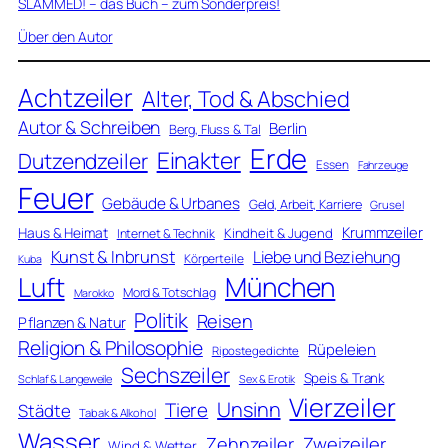
SLAMMED! – das Buch – zum Sonderpreis!
Über den Autor
Achtzeiler
Alter, Tod & Abschied
Autor & Schreiben
Berlin
Berg, Fluss & Tal
Erde
Einakter
Dutzendzeiler
Essen
Fahrzeuge
Feuer
Gebäude & Urbanes
Geld, Arbeit, Karriere
Grusel
Krummzeiler
Haus & Heimat
Kindheit & Jugend
Internet & Technik
Kunst & Inbrunst
Liebe und Beziehung
Körperteile
Kuba
Luft
München
Mord & Totschlag
Marokko
Politik
Reisen
Pflanzen & Natur
Religion & Philosophie
Rüpeleien
Ripostegedichte
Sechszeiler
Speis & Trank
Schlaf & Langeweile
Sex & Erotik
Vierzeiler
Unsinn
Tiere
Städte
Tabak & Alkohol
Wasser
Zweizeiler
Zehnzeiler
Wind & Wetter