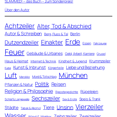
SLAMMED! – das Buch – zum Sonderpreis!
Über den Autor
Achtzeiler
Alter, Tod & Abschied
Autor & Schreiben
Berlin
Berg, Fluss & Tal
Erde
Einakter
Dutzendzeiler
Essen
Fahrzeuge
Feuer
Gebäude & Urbanes
Geld, Arbeit, Karriere
Grusel
Krummzeiler
Haus & Heimat
Kindheit & Jugend
Internet & Technik
Kunst & Inbrunst
Liebe und Beziehung
Körperteile
Kuba
Luft
München
Mord & Totschlag
Marokko
Politik
Reisen
Pflanzen & Natur
Religion & Philosophie
Rüpeleien
Ripostegedichte
Sechszeiler
Speis & Trank
Schlaf & Langeweile
Sex & Erotik
Vierzeiler
Unsinn
Tiere
Städte
Tabak & Alkohol
Wasser
Zweizeiler
Zehnzeiler
Wind & Wetter