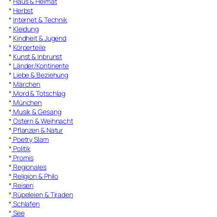
*
Haus & Heimat
*
Herbst
*
Internet & Technik
*
Kleidung
*
Kindheit & Jugend
*
Körperteile
*
Kunst & Inbrunst
*
Länder/Kontinente
*
Liebe & Beziehung
*
Märchen
*
Mord & Totschlag
*
München
*
Musik & Gesang
*
Ostern & Weihnacht
*
Pflanzen & Natur
*
Poetry Slam
*
Politik
*
Promis
*
Regionales
*
Religion & Philo
*
Reisen
*
Rüpeleien & Tiraden
*
Schlafen
*
See