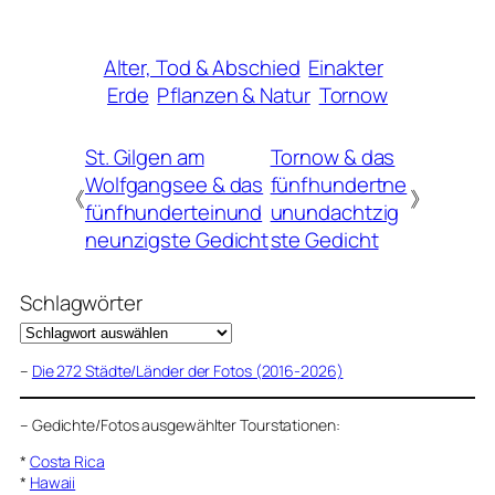
Alter, Tod & Abschied
Einakter
Erde
Pflanzen & Natur
Tornow
St. Gilgen am
Tornow & das
Wolfgangsee & das
fünfhundertne
《
》
fünfhunderteinund
unundachtzig
neunzigste Gedicht
ste Gedicht
Schlagwörter
–
Die 272 Städte/Länder der Fotos (2016-2026)
–
Gedichte/Fotos ausgewählter Tourstationen:
*
Costa Rica
*
Hawaii