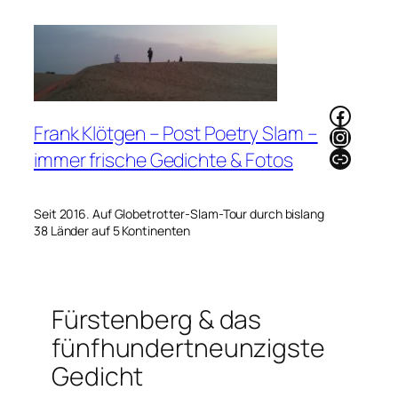
Zum
Inhalt
springen
Faceb
Frank Klötgen – Post Poetry Slam –
Instag
Link
immer frische Gedichte & Fotos
Seit 2016. Auf Globetrotter-Slam-Tour durch bislang
38 Länder auf 5 Kontinenten
Fürstenberg & das
fünfhundertneunzigste
Gedicht