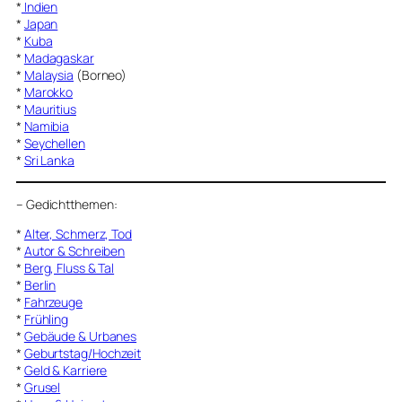
*
Indien
*
Japan
*
Kuba
*
Madagaskar
*
Malaysia
(Borneo)
*
Marokko
*
Mauritius
*
Namibia
*
Seychellen
*
Sri Lanka
–
Gedichtthemen
:
*
Alter, Schmerz, Tod
*
Autor & Schreiben
*
Berg, Fluss & Tal
*
Berlin
*
Fahrzeuge
*
Frühling
*
Gebäude & Urbanes
*
Geburtstag/Hochzeit
*
Geld & Karriere
*
Grusel