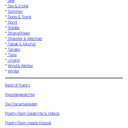
*
See
*
Sex & Erotik
*
Sommer
*
Speis & Trank
*
Sport
*
Städte
*
Strand/Meer
*
Silvester & Wechsel
*
Tabak & Alkohol
*
Tanzen
*
Tiere
*
Unsinn
*
Wind & Wetter
*
Winter
Best of Poetry
Ripostegedichte
Die Oscarballaden
Poetry Slam Gedichte & Videos
Poetry Slam meets Klassik