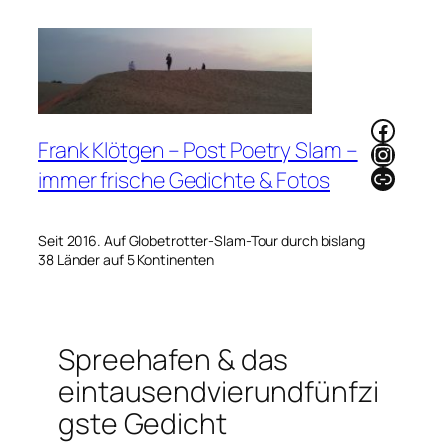
Zum
Inhalt
springen
Faceb
Frank Klötgen – Post Poetry Slam –
Instag
Link
immer frische Gedichte & Fotos
Seit 2016. Auf Globetrotter-Slam-Tour durch bislang
38 Länder auf 5 Kontinenten
Spreehafen & das
eintausendvierundfünfzi
gste Gedicht