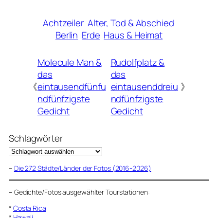
Achtzeiler
Alter, Tod & Abschied
Berlin
Erde
Haus & Heimat
Molecule Man &
Rudolfplatz &
das
das
《
eintausendfünfu
eintausenddreiu
》
ndfünfzigste
ndfünfzigste
Gedicht
Gedicht
Schlagwörter
–
Die 272 Städte/Länder der Fotos (2016-2026)
–
Gedichte/Fotos ausgewählter Tourstationen:
*
Costa Rica
*
Hawaii