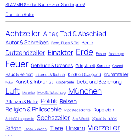
SLAMMED! – das Buch – zum Sonderpreis!
Über den Autor
Achtzeiler
Alter, Tod & Abschied
Autor & Schreiben
Berlin
Berg, Fluss & Tal
Erde
Einakter
Dutzendzeiler
Essen
Fahrzeuge
Feuer
Gebäude & Urbanes
Geld, Arbeit, Karriere
Grusel
Krummzeiler
Haus & Heimat
Kindheit & Jugend
Internet & Technik
Kunst & Inbrunst
Liebe und Beziehung
Körperteile
Kuba
Luft
München
Mord & Totschlag
Marokko
Politik
Reisen
Pflanzen & Natur
Religion & Philosophie
Rüpeleien
Ripostegedichte
Sechszeiler
Speis & Trank
Schlaf & Langeweile
Sex & Erotik
Vierzeiler
Unsinn
Tiere
Städte
Tabak & Alkohol