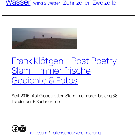
Wasser
Zweizeiler
Zehnzeiler
Wind & Wetter
Frank Klötgen – Post Poetry
Slam – immer frische
Gedichte & Fotos
Seit 2016. Auf Globetrotter-Slam-Tour durch bislang 38
Länder auf 5 Kontinenten
Facebook
Instagram
Impressum
/
Datenschutzvereinbarung