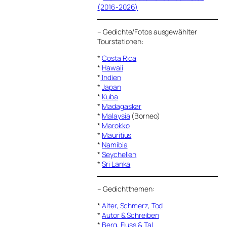
(2016-2026)
–
Gedichte/Fotos ausgewählter
Tourstationen:
*
Costa Rica
*
Hawaii
*
Indien
*
Japan
*
Kuba
*
Madagaskar
*
Malaysia
(Borneo)
*
Marokko
*
Mauritius
*
Namibia
*
Seychellen
*
Sri Lanka
–
Gedichtthemen
:
*
Alter, Schmerz, Tod
*
Autor & Schreiben
*
Berg, Fluss & Tal