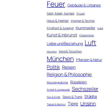
Feuer
Gebäude & Urbanes
Geld, Arbeit, Karriere
Grusel
Haus & Heimat
Internet & Technik
Krummzeiler
Kindheit & Jugend
Kuba
Kunst & Inbrunst
Körperteile
Luft
Liebe und Beziehung
Mord & Totschlag
Marokko
München
Pflanzen & Natur
Politik
Reisen
Religion & Philosophie
Rüpeleien
Ripostegedichte
Sechszeiler
Schlaf & Langeweile
Städte
Speis & Trank
Sex & Erotik
Unsinn
Tiere
Tabak & Alkohol