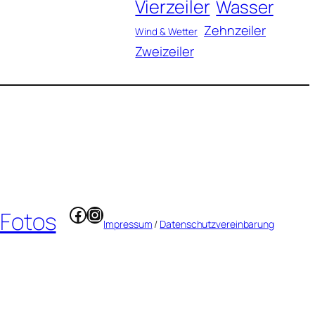
Vierzeiler
Wasser
Zehnzeiler
Wind & Wetter
Zweizeiler
Facebook
Instagram
 Fotos
Impressum
/
Datenschutzvereinbarung