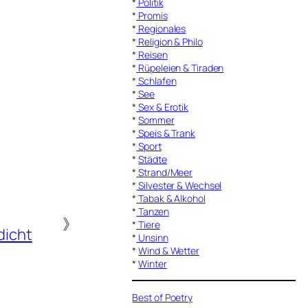
*
Politik
*
Promis
*
Regionales
*
Religion & Philo
*
Reisen
*
Rüpeleien & Tiraden
*
Schlafen
*
See
*
Sex & Erotik
*
Sommer
*
Speis & Trank
*
Sport
*
Städte
*
Strand/Meer
*
Silvester & Wechsel
*
Tabak & Alkohol
*
Tanzen
》
*
Tiere
dicht
*
Unsinn
*
Wind & Wetter
*
Winter
Best of Poetry