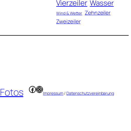
Vierzeiler
Wasser
Zehnzeiler
Wind & Wetter
Zweizeiler
Facebook
Instagram
 Fotos
Impressum
/
Datenschutzvereinbarung