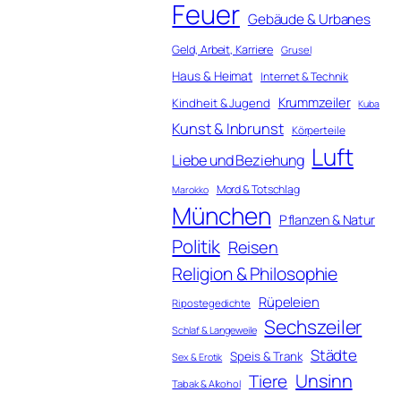
Feuer
Gebäude & Urbanes
Geld, Arbeit, Karriere
Grusel
Haus & Heimat
Internet & Technik
Krummzeiler
Kindheit & Jugend
Kuba
Kunst & Inbrunst
Körperteile
Luft
Liebe und Beziehung
Mord & Totschlag
Marokko
München
Pflanzen & Natur
Politik
Reisen
Religion & Philosophie
Rüpeleien
Ripostegedichte
Sechszeiler
Schlaf & Langeweile
Städte
Speis & Trank
Sex & Erotik
Unsinn
Tiere
Tabak & Alkohol