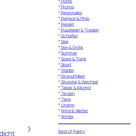
*
Politik
*
Promis
*
Regionales
*
Religion & Philo
*
Reisen
*
Rüpeleien & Tiraden
*
Schlafen
*
See
*
Sex & Erotik
*
Sommer
*
Speis & Trank
*
Sport
*
Städte
*
Strand/Meer
*
Silvester & Wechsel
*
Tabak & Alkohol
*
Tanzen
*
Tiere
*
Unsinn
*
Wind & Wetter
*
Winter
》
Best of Poetry
dicht