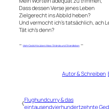
Mein Wörteln adequat zu trimmen,
Dass dessen Verse jenes Leben
Zielgerecht ins Abbild heben?
Und vermocht ich’s tatsächlich, ach L
Tät ich’s denn?
–
–
Mehr Gedichte übers Meer, Strände und Strandleben
Autor & Schreiben
Flughundcurry & das
《
eintausendvierhundertzehnte Ged