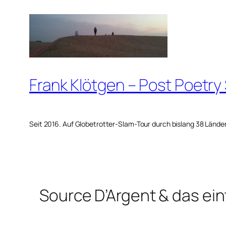
Zum
Inhalt
springen
Frank Klötgen – Post Poetry
Seit 2016. Auf Globetrotter-Slam-Tour durch bislang 38 Lände
Source D’Argent & das e