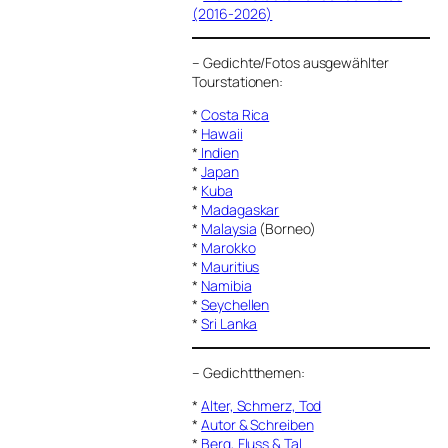
(2016-2026)
–
Gedichte/Fotos ausgewählter
Tourstationen:
*
Costa Rica
*
Hawaii
*
Indien
*
Japan
*
Kuba
*
Madagaskar
*
Malaysia
(Borneo)
*
Marokko
*
Mauritius
*
Namibia
*
Seychellen
*
Sri Lanka
–
Gedichtthemen
:
*
Alter, Schmerz, Tod
*
Autor & Schreiben
*
Berg, Fluss & Tal