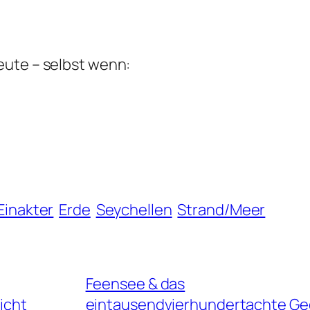
eute – selbst wenn:
Einakter
Erde
Seychellen
Strand/Meer
Feensee & das
icht
eintausendvierhundertachte Ge