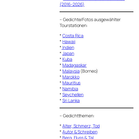
(2016-2026)
–
Gedichte/Fotos ausgewählter
Tourstationen:
*
Costa Rica
*
Hawaii
*
Indien
*
Japan
*
Kuba
*
Madagaskar
*
Malaysia
(Borneo)
*
Marokko
*
Mauritius
*
Namibia
*
Seychellen
*
Sri Lanka
–
Gedichtthemen
:
*
Alter, Schmerz, Tod
*
Autor & Schreiben
*
Berg, Fluss & Tal