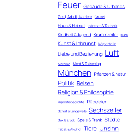
Feuer
Gebäude & Urbanes
Geld, Arbeit, Karriere
Grusel
Haus & Heimat
Internet & Technik
Krummzeiler
Kindheit & Jugend
Kuba
Kunst & Inbrunst
Körperteile
Luft
Liebe und Beziehung
Mord & Totschlag
Marokko
München
Pflanzen & Natur
Politik
Reisen
Religion & Philosophie
Rüpeleien
Ripostegedichte
Sechszeiler
Schlaf & Langeweile
Städte
Speis & Trank
Sex & Erotik
Unsinn
Tiere
Tabak & Alkohol