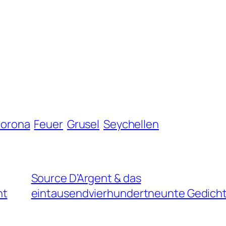
orona
Feuer
Grusel
Seychellen
Source D’Argent & das
ht
eintausendvierhundertneunte Gedich