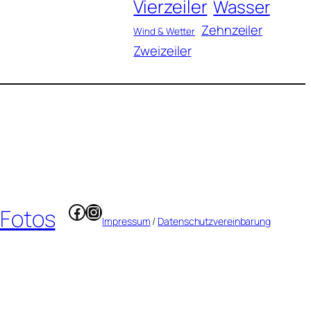
Vierzeiler
Wasser
Zehnzeiler
Wind & Wetter
Zweizeiler
Facebook
Instagram
 Fotos
Impressum
/
Datenschutzvereinbarung