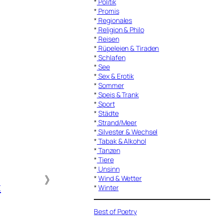
*
Politik
*
Promis
*
Regionales
*
Religion & Philo
*
Reisen
*
Rüpeleien & Tiraden
*
Schlafen
*
See
*
Sex & Erotik
*
Sommer
*
Speis & Trank
*
Sport
*
Städte
*
Strand/Meer
*
Silvester & Wechsel
*
Tabak & Alkohol
*
Tanzen
*
Tiere
*
Unsinn
》
*
Wind & Wetter
t
*
Winter
Best of Poetry