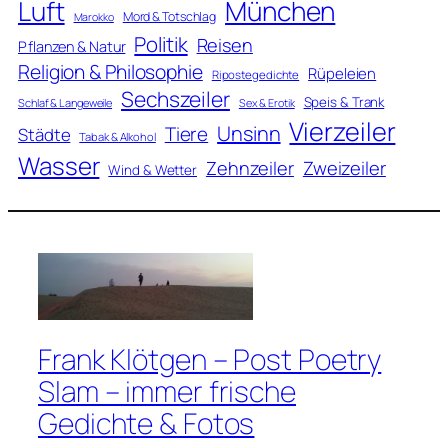
Luft
München
Mord & Totschlag
Marokko
Politik
Reisen
Pflanzen & Natur
Religion & Philosophie
Rüpeleien
Ripostegedichte
Sechszeiler
Speis & Trank
Schlaf & Langeweile
Sex & Erotik
Vierzeiler
Unsinn
Tiere
Städte
Tabak & Alkohol
Wasser
Zweizeiler
Zehnzeiler
Wind & Wetter
Frank Klötgen – Post Poetry
Slam – immer frische
Gedichte & Fotos