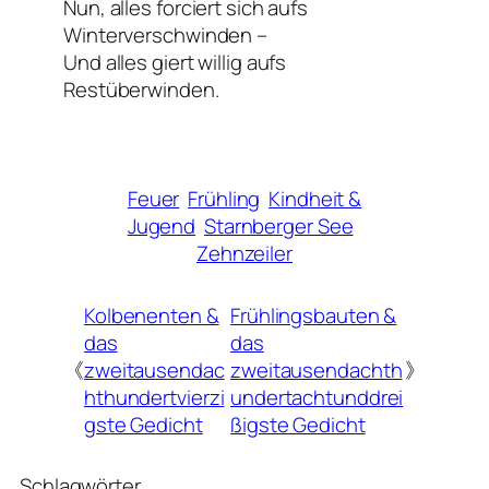
Nun, alles forciert sich aufs
Winterverschwinden –
Und alles giert willig aufs
Restüberwinden.
Feuer
Frühling
Kindheit &
Jugend
Starnberger See
Zehnzeiler
Kolbenenten &
Frühlingsbauten &
das
das
《
zweitausendac
zweitausendachth
》
hthundertvierzi
undertachtunddrei
gste Gedicht
ßigste Gedicht
Schlagwörter