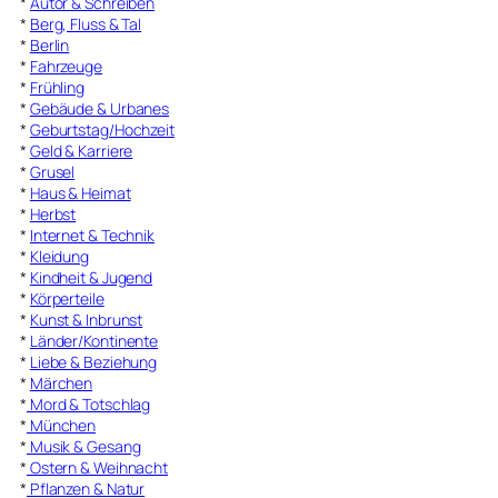
*
Autor & Schreiben
*
Berg, Fluss & Tal
*
Berlin
*
Fahrzeuge
*
Frühling
*
Gebäude & Urbanes
*
Geburtstag/Hochzeit
*
Geld & Karriere
*
Grusel
*
Haus & Heimat
*
Herbst
*
Internet & Technik
*
Kleidung
*
Kindheit & Jugend
*
Körperteile
*
Kunst & Inbrunst
*
Länder/Kontinente
*
Liebe & Beziehung
*
Märchen
*
Mord & Totschlag
*
München
*
Musik & Gesang
*
Ostern & Weihnacht
*
Pflanzen & Natur