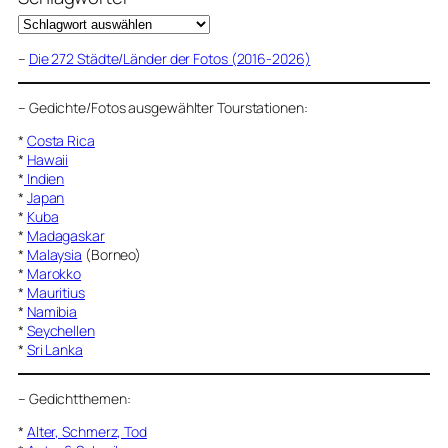
–
Die 272 Städte/Länder der Fotos (2016-2026)
–
Gedichte/Fotos ausgewählter Tourstationen:
*
Costa Rica
*
Hawaii
*
Indien
*
Japan
*
Kuba
*
Madagaskar
*
Malaysia
(Borneo)
*
Marokko
*
Mauritius
*
Namibia
*
Seychellen
*
Sri Lanka
–
Gedichtthemen
:
*
Alter, Schmerz, Tod