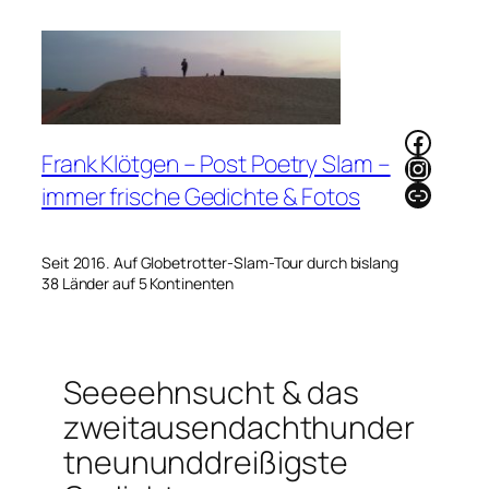
Zum
Inhalt
springen
Faceb
Frank Klötgen – Post Poetry Slam –
Instag
Link
immer frische Gedichte & Fotos
Seit 2016. Auf Globetrotter-Slam-Tour durch bislang
38 Länder auf 5 Kontinenten
Seeeehnsucht & das
zweitausendachthunder
tneununddreißigste