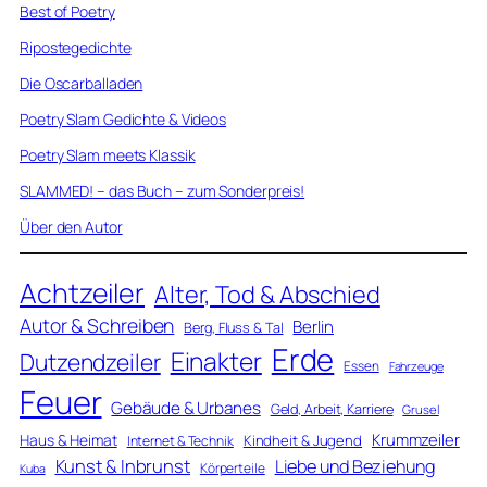
Best of Poetry
Ripostegedichte
Die Oscarballaden
Poetry Slam Gedichte & Videos
Poetry Slam meets Klassik
SLAMMED! – das Buch – zum Sonderpreis!
Über den Autor
Achtzeiler
Alter, Tod & Abschied
Autor & Schreiben
Berlin
Berg, Fluss & Tal
Erde
Einakter
Dutzendzeiler
Essen
Fahrzeuge
Feuer
Gebäude & Urbanes
Geld, Arbeit, Karriere
Grusel
Krummzeiler
Haus & Heimat
Kindheit & Jugend
Internet & Technik
Kunst & Inbrunst
Liebe und Beziehung
Körperteile
Kuba