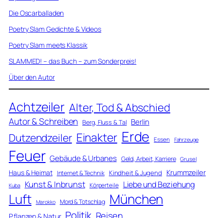
Die Oscarballaden
Poetry Slam Gedichte & Videos
Poetry Slam meets Klassik
SLAMMED! – das Buch – zum Sonderpreis!
Über den Autor
Achtzeiler
Alter, Tod & Abschied
Autor & Schreiben
Berlin
Berg, Fluss & Tal
Erde
Einakter
Dutzendzeiler
Essen
Fahrzeuge
Feuer
Gebäude & Urbanes
Geld, Arbeit, Karriere
Grusel
Krummzeiler
Haus & Heimat
Kindheit & Jugend
Internet & Technik
Kunst & Inbrunst
Liebe und Beziehung
Körperteile
Kuba
Luft
München
Mord & Totschlag
Marokko
Politik
Reisen
Pflanzen & Natur