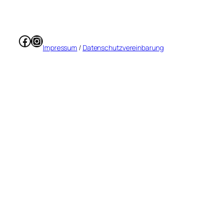
Facebook
Instagram
Impressum
/
Datenschutzvereinbarung