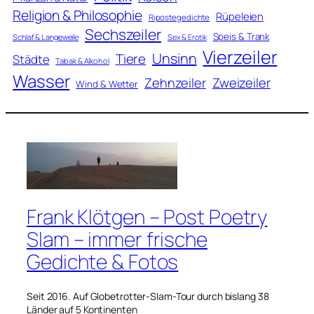
Religion & Philosophie
Rüpeleien
Ripostegedichte
Sechszeiler
Speis & Trank
Schlaf & Langeweile
Sex & Erotik
Vierzeiler
Unsinn
Tiere
Städte
Tabak & Alkohol
Wasser
Zweizeiler
Zehnzeiler
Wind & Wetter
Frank Klötgen – Post Poetry
Slam – immer frische
Gedichte & Fotos
Seit 2016. Auf Globetrotter-Slam-Tour durch bislang 38
Länder auf 5 Kontinenten