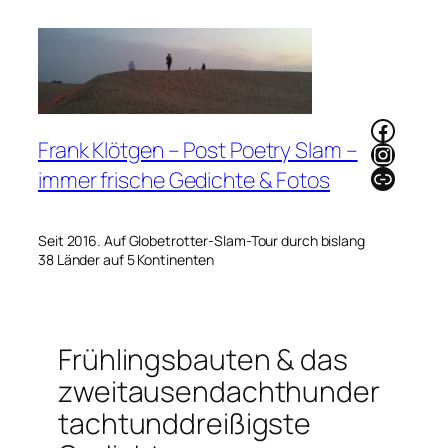
Zum
Inhalt
springen
Faceb
Frank Klötgen – Post Poetry Slam –
Instag
Link
immer frische Gedichte & Fotos
Seit 2016. Auf Globetrotter-Slam-Tour durch bislang
38 Länder auf 5 Kontinenten
Frühlingsbauten & das
zweitausendachthunder
tachtunddreißigste