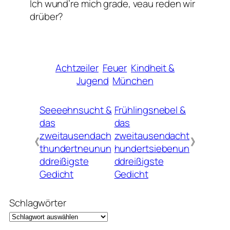
Ich wund’re mich grade, veau reden wir
drüber?
Achtzeiler
Feuer
Kindheit &
Jugend
München
Seeeehnsucht &
Frühlingsnebel &
das
das
zweitausendach
zweitausendacht
《
》
thundertneunun
hundertsiebenun
ddreißigste
ddreißigste
Gedicht
Gedicht
Schlagwörter