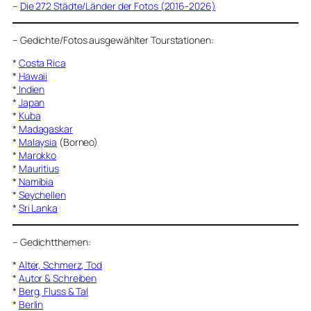
–
Die 272 Städte/Länder der Fotos (2016-2026)
–
Gedichte/Fotos ausgewählter Tourstationen:
*
Costa Rica
*
Hawaii
*
Indien
*
Japan
*
Kuba
*
Madagaskar
*
Malaysia
(Borneo)
*
Marokko
*
Mauritius
*
Namibia
*
Seychellen
*
Sri Lanka
–
Gedichtthemen
:
*
Alter, Schmerz, Tod
*
Autor & Schreiben
*
Berg, Fluss & Tal
*
Berlin