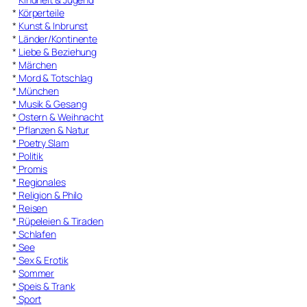
*
Körperteile
*
Kunst & Inbrunst
*
Länder/Kontinente
*
Liebe & Beziehung
*
Märchen
*
Mord & Totschlag
*
München
*
Musik & Gesang
*
Ostern & Weihnacht
*
Pflanzen & Natur
*
Poetry Slam
*
Politik
*
Promis
*
Regionales
*
Religion & Philo
*
Reisen
*
Rüpeleien & Tiraden
*
Schlafen
*
See
*
Sex & Erotik
*
Sommer
*
Speis & Trank
*
Sport