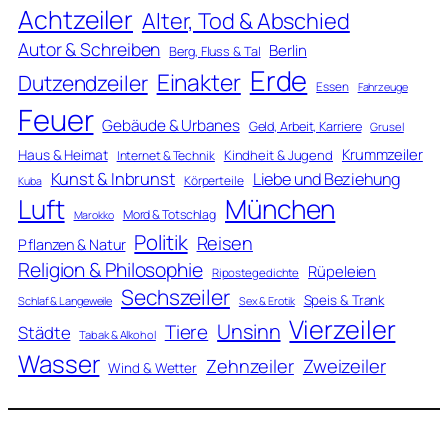
Achtzeiler
Alter, Tod & Abschied
Autor & Schreiben
Berlin
Berg, Fluss & Tal
Erde
Einakter
Dutzendzeiler
Essen
Fahrzeuge
Feuer
Gebäude & Urbanes
Geld, Arbeit, Karriere
Grusel
Krummzeiler
Haus & Heimat
Kindheit & Jugend
Internet & Technik
Kunst & Inbrunst
Liebe und Beziehung
Körperteile
Kuba
Luft
München
Mord & Totschlag
Marokko
Politik
Reisen
Pflanzen & Natur
Religion & Philosophie
Rüpeleien
Ripostegedichte
Sechszeiler
Speis & Trank
Schlaf & Langeweile
Sex & Erotik
Vierzeiler
Unsinn
Tiere
Städte
Tabak & Alkohol
Wasser
Zweizeiler
Zehnzeiler
Wind & Wetter