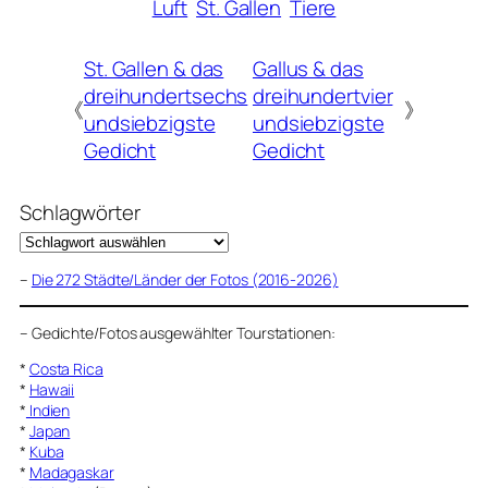
Luft
St. Gallen
Tiere
St. Gallen & das
Gallus & das
dreihundertsechs
dreihundertvier
《
》
undsiebzigste
undsiebzigste
Gedicht
Gedicht
Schlagwörter
–
Die 272 Städte/Länder der Fotos (2016-2026)
–
Gedichte/Fotos ausgewählter Tourstationen:
*
Costa Rica
*
Hawaii
*
Indien
*
Japan
*
Kuba
*
Madagaskar