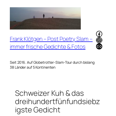
Zum
Inhalt
springen
Faceb
Frank Klötgen – Post Poetry Slam –
Instag
Link
immer frische Gedichte & Fotos
Seit 2016. Auf Globetrotter-Slam-Tour durch bislang
38 Länder auf 5 Kontinenten
Schweizer Kuh & das
dreihundertfünfundsiebz
igste Gedicht