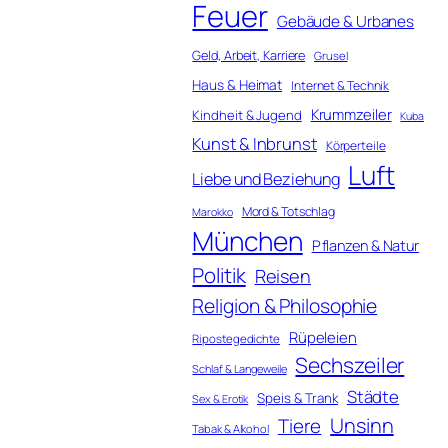
Feuer
Gebäude & Urbanes
Geld, Arbeit, Karriere
Grusel
Haus & Heimat
Internet & Technik
Krummzeiler
Kindheit & Jugend
Kuba
Kunst & Inbrunst
Körperteile
Luft
Liebe und Beziehung
Mord & Totschlag
Marokko
München
Pflanzen & Natur
Politik
Reisen
Religion & Philosophie
Rüpeleien
Ripostegedichte
Sechszeiler
Schlaf & Langeweile
Städte
Speis & Trank
Sex & Erotik
Unsinn
Tiere
Tabak & Alkohol