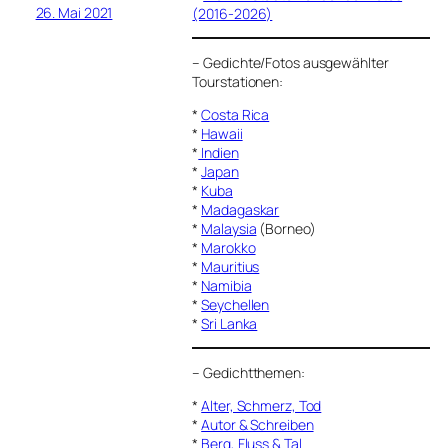
26. Mai 2021
(2016-2026)
–
Gedichte/Fotos ausgewählter
Tourstationen:
*
Costa Rica
*
Hawaii
*
Indien
*
Japan
*
Kuba
*
Madagaskar
*
Malaysia
(Borneo)
*
Marokko
*
Mauritius
*
Namibia
*
Seychellen
*
Sri Lanka
–
Gedichtthemen
:
*
Alter, Schmerz, Tod
*
Autor & Schreiben
*
Berg, Fluss & Tal