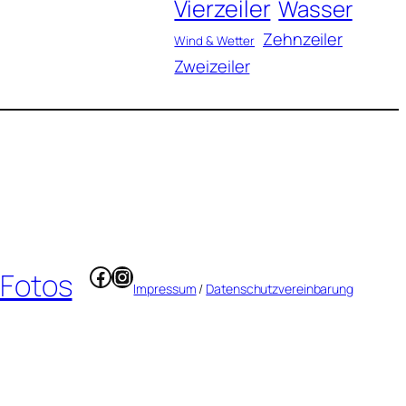
Vierzeiler
Wasser
Zehnzeiler
Wind & Wetter
Zweizeiler
Facebook
Instagram
 Fotos
Impressum
/
Datenschutzvereinbarung