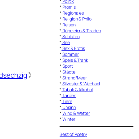
*
Politik
*
Promis
*
Regionales
*
Religion & Philo
*
Reisen
*
Rüpeleien & Tiraden
*
Schlafen
*
See
*
Sex & Erotik
*
Sommer
*
Speis & Trank
*
Sport
*
Städte
dsechzig
》
*
Strand/Meer
*
Silvester & Wechsel
*
Tabak & Alkohol
*
Tanzen
*
Tiere
*
Unsinn
*
Wind & Wetter
*
Winter
Best of Poetry