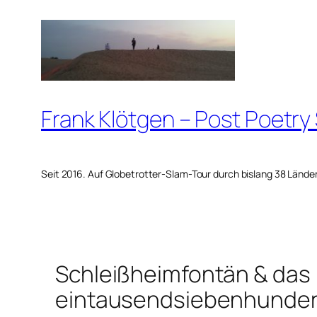
Zum
Inhalt
springen
Frank Klötgen – Post Poetry
Seit 2016. Auf Globetrotter-Slam-Tour durch bislang 38 Lände
Schleißheimfontän & das
eintausendsiebenhunder