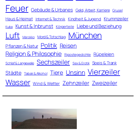
Feuer
Gebäude & Urbanes
Geld, Arbeit, Karriere
Grusel
Krummzeiler
Haus & Heimat
Kindheit & Jugend
Internet & Technik
Kunst & Inbrunst
Liebe und Beziehung
Körperteile
Kuba
Luft
München
Mord & Totschlag
Marokko
Politik
Reisen
Pflanzen & Natur
Religion & Philosophie
Rüpeleien
Ripostegedichte
Sechszeiler
Speis & Trank
Schlaf & Langeweile
Sex & Erotik
Vierzeiler
Unsinn
Tiere
Städte
Tabak & Alkohol
Wasser
Zweizeiler
Zehnzeiler
Wind & Wetter