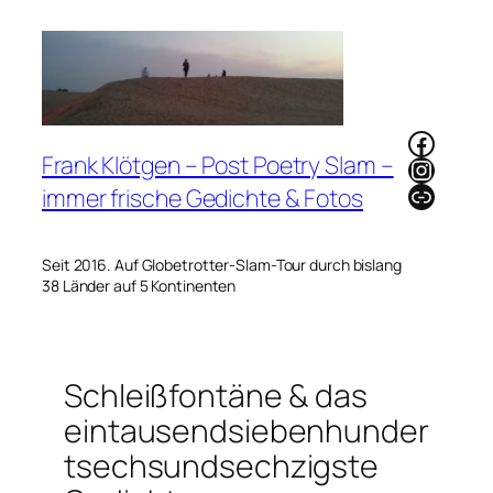
Zum
Inhalt
springen
Faceb
Frank Klötgen – Post Poetry Slam –
Instag
Link
immer frische Gedichte & Fotos
Seit 2016. Auf Globetrotter-Slam-Tour durch bislang
38 Länder auf 5 Kontinenten
Schleißfontäne & das
eintausendsiebenhunder
tsechsundsechzigste