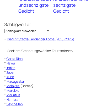
undsechzigste
sechzigste
Gedicht
Gedicht
Schlagwörter
–
Die 272 Städte/Länder der Fotos (2016-2026)
–
Gedichte/Fotos ausgewählter Tourstationen:
*
Costa Rica
*
Hawaii
*
Indien
*
Japan
*
Kuba
*
Madagaskar
*
Malaysia
(Borneo)
*
Marokko
*
Mauritius
*
Namibia
*
Seychellen