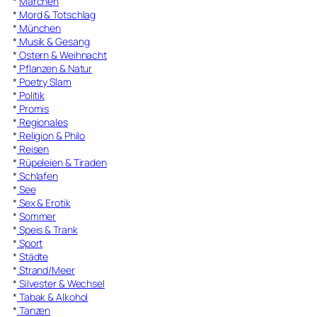
*
Märchen
*
Mord & Totschlag
*
München
*
Musik & Gesang
*
Ostern & Weihnacht
*
Pflanzen & Natur
*
Poetry Slam
*
Politik
*
Promis
*
Regionales
*
Religion & Philo
*
Reisen
*
Rüpeleien & Tiraden
*
Schlafen
*
See
*
Sex & Erotik
*
Sommer
*
Speis & Trank
*
Sport
*
Städte
*
Strand/Meer
*
Silvester & Wechsel
*
Tabak & Alkohol
*
Tanzen