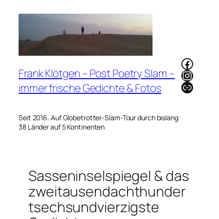
Zum
Inhalt
springen
Faceb
Frank Klötgen – Post Poetry Slam –
Instag
Link
immer frische Gedichte & Fotos
Seit 2016. Auf Globetrotter-Slam-Tour durch bislang
38 Länder auf 5 Kontinenten
Sasseninselspiegel & das
zweitausendachthunder
tsechsundvierzigste