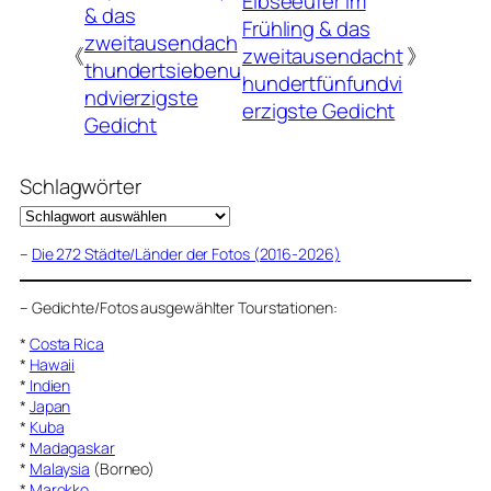
Eibseeufer im
& das
Frühling & das
zweitausendach
《
zweitausendacht
》
thundertsiebenu
hundertfünfundvi
ndvierzigste
erzigste Gedicht
Gedicht
Schlagwörter
–
Die 272 Städte/Länder der Fotos (2016-2026)
–
Gedichte/Fotos ausgewählter Tourstationen:
*
Costa Rica
*
Hawaii
*
Indien
*
Japan
*
Kuba
*
Madagaskar
*
Malaysia
(Borneo)
*
Marokko