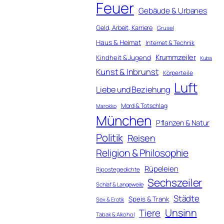
Feuer
Gebäude & Urbanes
Geld, Arbeit, Karriere
Grusel
Haus & Heimat
Internet & Technik
Krummzeiler
Kindheit & Jugend
Kuba
Kunst & Inbrunst
Körperteile
Luft
Liebe und Beziehung
Mord & Totschlag
Marokko
München
Pflanzen & Natur
Politik
Reisen
Religion & Philosophie
Rüpeleien
Ripostegedichte
Sechszeiler
Schlaf & Langeweile
Städte
Speis & Trank
Sex & Erotik
Unsinn
Tiere
Tabak & Alkohol