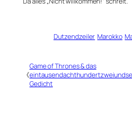
Da alles „Nicht willkommen!“ schreit.
Dutzendzeiler
Marokko
Ma
Game of Thrones & das
《
eintausendachthundertzweiundse
Gedicht