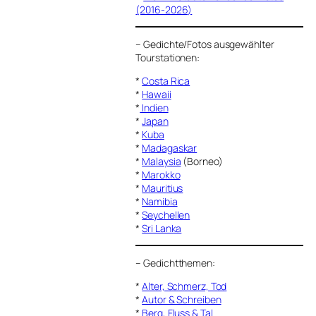
(2016-2026)
–
Gedichte/Fotos ausgewählter
Tourstationen:
*
Costa Rica
*
Hawaii
*
Indien
*
Japan
*
Kuba
*
Madagaskar
*
Malaysia
(Borneo)
*
Marokko
*
Mauritius
*
Namibia
*
Seychellen
*
Sri Lanka
–
Gedichtthemen
:
*
Alter, Schmerz, Tod
*
Autor & Schreiben
*
Berg, Fluss & Tal