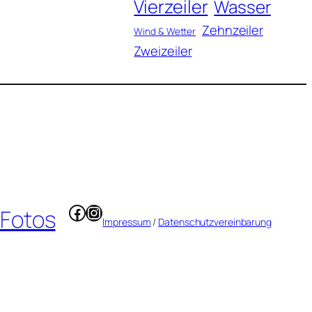
Vierzeiler
Wasser
Zehnzeiler
Wind & Wetter
Zweizeiler
Facebook
Instagram
 Fotos
Impressum
/
Datenschutzvereinbarung