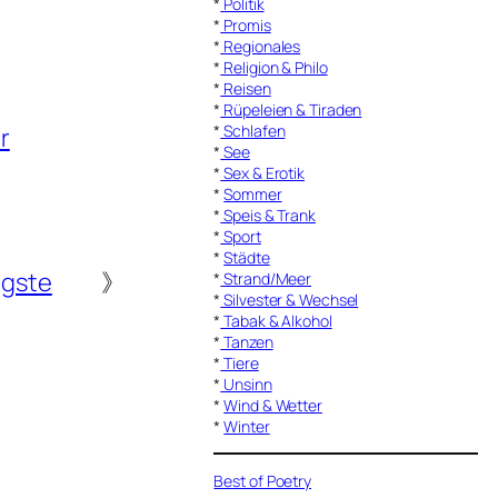
*
Politik
*
Promis
*
Regionales
*
Religion & Philo
*
Reisen
*
Rüpeleien & Tiraden
*
Schlafen
r
*
See
*
Sex & Erotik
*
Sommer
*
Speis & Trank
*
Sport
*
Städte
igste
》
*
Strand/Meer
*
Silvester & Wechsel
*
Tabak & Alkohol
*
Tanzen
*
Tiere
*
Unsinn
*
Wind & Wetter
*
Winter
Best of Poetry