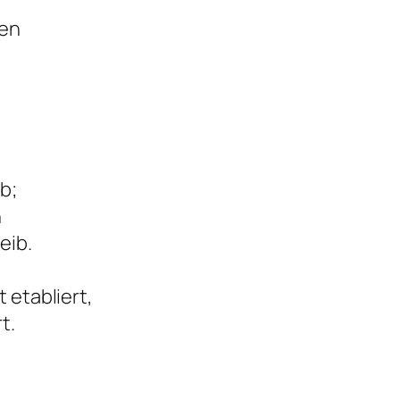
en
ib;
n
eib.
 etabliert,
t.