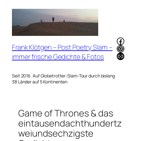
Zum
Inhalt
springen
Faceb
Frank Klötgen – Post Poetry Slam –
Instag
Link
immer frische Gedichte & Fotos
Seit 2016. Auf Globetrotter-Slam-Tour durch bislang
38 Länder auf 5 Kontinenten
Game of Thrones & das
eintausendachthundertz
weiundsechzigste