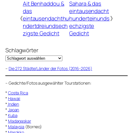
Ait Benhaddou &
Sahara & das
das
eintausendacht
《
eintausendachthu
hunderteinunds
》
ndertdreiundsech
echzigste
zigste Gedicht
Gedicht
Schlagwörter
–
Die 272 Städte/Länder der Fotos (2016-2026)
–
Gedichte/Fotos ausgewählter Tourstationen:
*
Costa Rica
*
Hawaii
*
Indien
*
Japan
*
Kuba
*
Madagaskar
*
Malaysia
(Borneo)
*
Marokko