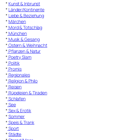
*
Kunst & Inbrunst
*
Länder/Kontinente
*
Liebe & Beziehung
*
Märchen
*
Mord & Totschlag
*
München
*
Musik & Gesang
*
Ostern & Weihnacht
*
Pflanzen & Natur
*
Poetry Slam
*
Politik
*
Promis
*
Regionales
*
Religion & Philo
*
Reisen
*
Rüpeleien & Tiraden
*
Schlafen
*
See
*
Sex & Erotik
*
Sommer
*
Speis & Trank
*
Sport
*
Städte