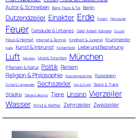
Autor & Schreiben
Berlin
Berg, Fluss & Tal
Erde
Einakter
Dutzendzeiler
Essen
Fahrzeuge
Feuer
Gebäude & Urbanes
Geld, Arbeit, Karriere
Grusel
Krummzeiler
Haus & Heimat
Kindheit & Jugend
Internet & Technik
Kunst & Inbrunst
Liebe und Beziehung
Körperteile
Kuba
Luft
München
Mord & Totschlag
Marokko
Politik
Reisen
Pflanzen & Natur
Religion & Philosophie
Rüpeleien
Ripostegedichte
Sechszeiler
Speis & Trank
Schlaf & Langeweile
Sex & Erotik
Vierzeiler
Unsinn
Tiere
Städte
Tabak & Alkohol
Wasser
Zweizeiler
Zehnzeiler
Wind & Wetter