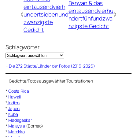
Banyan & das
eintausendvierh
eintausendvierhu
《
undertsiebenund
》
ndertfünfundzwa
zwanzigste
nzigste Gedicht
Gedicht
Schlagwörter
–
Die 272 Städte/Länder der Fotos (2016-2026)
–
Gedichte/Fotos ausgewählter Tourstationen:
*
Costa Rica
*
Hawaii
*
Indien
*
Japan
*
Kuba
*
Madagaskar
*
Malaysia
(Borneo)
*
Marokko