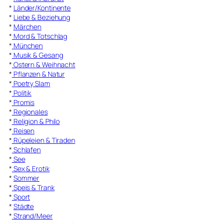
*
Länder/Kontinente
*
Liebe & Beziehung
*
Märchen
*
Mord & Totschlag
*
München
*
Musik & Gesang
*
Ostern & Weihnacht
*
Pflanzen & Natur
*
Poetry Slam
*
Politik
*
Promis
*
Regionales
*
Religion & Philo
*
Reisen
*
Rüpeleien & Tiraden
*
Schlafen
*
See
*
Sex & Erotik
*
Sommer
*
Speis & Trank
*
Sport
*
Städte
*
Strand/Meer