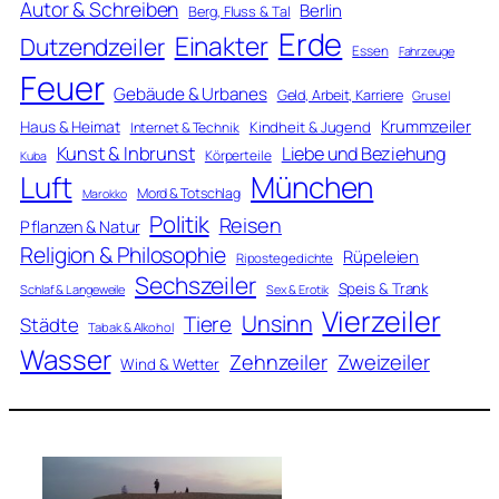
Autor & Schreiben
Berlin
Berg, Fluss & Tal
Erde
Einakter
Dutzendzeiler
Essen
Fahrzeuge
Feuer
Gebäude & Urbanes
Geld, Arbeit, Karriere
Grusel
Krummzeiler
Haus & Heimat
Kindheit & Jugend
Internet & Technik
Kunst & Inbrunst
Liebe und Beziehung
Körperteile
Kuba
Luft
München
Mord & Totschlag
Marokko
Politik
Reisen
Pflanzen & Natur
Religion & Philosophie
Rüpeleien
Ripostegedichte
Sechszeiler
Speis & Trank
Schlaf & Langeweile
Sex & Erotik
Vierzeiler
Unsinn
Tiere
Städte
Tabak & Alkohol
Wasser
Zweizeiler
Zehnzeiler
Wind & Wetter