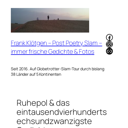
Zum
Inhalt
springen
Faceb
Frank Klötgen – Post Poetry Slam –
Instag
Link
immer frische Gedichte & Fotos
Seit 2016. Auf Globetrotter-Slam-Tour durch bislang
38 Länder auf 5 Kontinenten
Ruhepol & das
eintausendvierhunderts
echsundzwanzigste