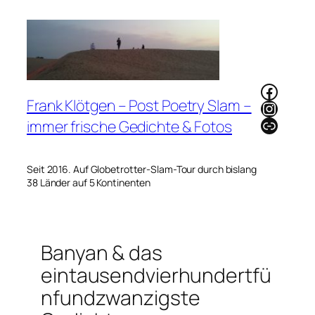
Zum
Inhalt
springen
Faceb
Frank Klötgen – Post Poetry Slam –
Instag
Link
immer frische Gedichte & Fotos
Seit 2016. Auf Globetrotter-Slam-Tour durch bislang
38 Länder auf 5 Kontinenten
Banyan & das
eintausendvierhundertfü
nfundzwanzigste