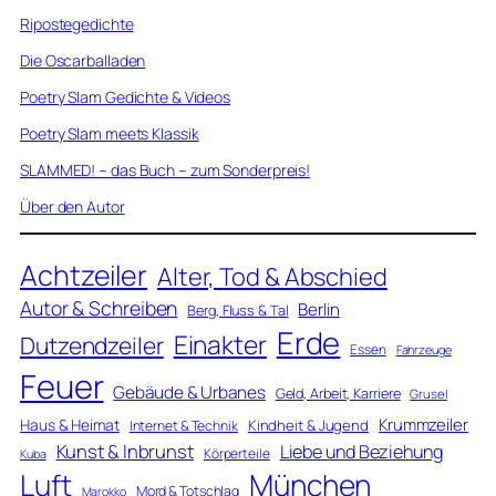
Ripostegedichte
Die Oscarballaden
Poetry Slam Gedichte & Videos
Poetry Slam meets Klassik
SLAMMED! – das Buch – zum Sonderpreis!
Über den Autor
Achtzeiler
Alter, Tod & Abschied
Autor & Schreiben
Berlin
Berg, Fluss & Tal
Erde
Einakter
Dutzendzeiler
Essen
Fahrzeuge
Feuer
Gebäude & Urbanes
Geld, Arbeit, Karriere
Grusel
Krummzeiler
Haus & Heimat
Kindheit & Jugend
Internet & Technik
Kunst & Inbrunst
Liebe und Beziehung
Körperteile
Kuba
Luft
München
Mord & Totschlag
Marokko