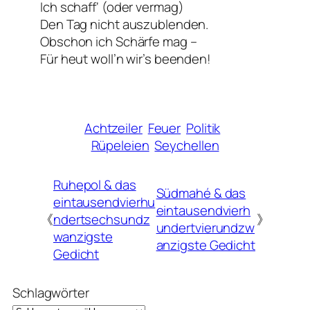
Ich schaff‘ (oder vermag)
Den Tag nicht auszublenden.
Obschon ich Schärfe mag –
Für heut woll’n wir’s beenden!
Achtzeiler
Feuer
Politik
Rüpeleien
Seychellen
Ruhepol & das
Südmahé & das
eintausendvierhu
eintausendvierh
《
ndertsechsundz
》
undertvierundzw
wanzigste
anzigste Gedicht
Gedicht
Schlagwörter