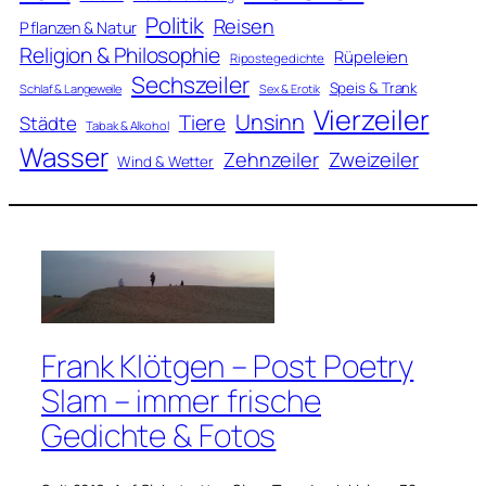
Politik
Reisen
Pflanzen & Natur
Religion & Philosophie
Rüpeleien
Ripostegedichte
Sechszeiler
Speis & Trank
Schlaf & Langeweile
Sex & Erotik
Vierzeiler
Unsinn
Tiere
Städte
Tabak & Alkohol
Wasser
Zweizeiler
Zehnzeiler
Wind & Wetter
Frank Klötgen – Post Poetry
Slam – immer frische
Gedichte & Fotos