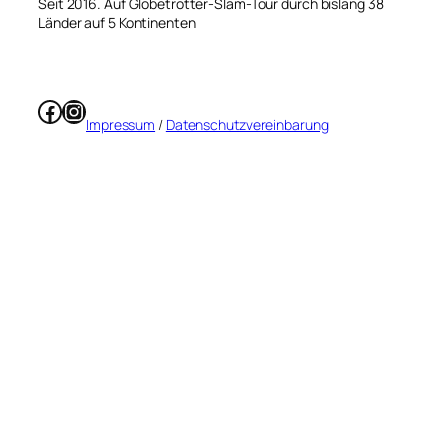
Seit 2016. Auf Globetrotter-Slam-Tour durch bislang 38
Länder auf 5 Kontinenten
Facebook
Instagram
Impressum
/
Datenschutzvereinbarung