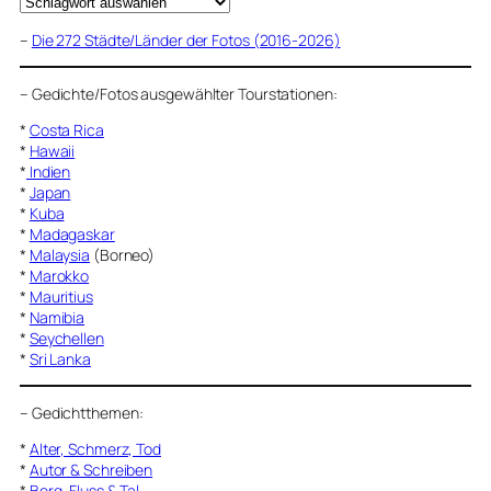
–
Die 272 Städte/Länder der Fotos (2016-2026)
–
Gedichte/Fotos ausgewählter Tourstationen:
*
Costa Rica
*
Hawaii
*
Indien
*
Japan
*
Kuba
*
Madagaskar
*
Malaysia
(Borneo)
*
Marokko
*
Mauritius
*
Namibia
*
Seychellen
*
Sri Lanka
–
Gedichtthemen
:
*
Alter, Schmerz, Tod
*
Autor & Schreiben
*
Berg, Fluss & Tal