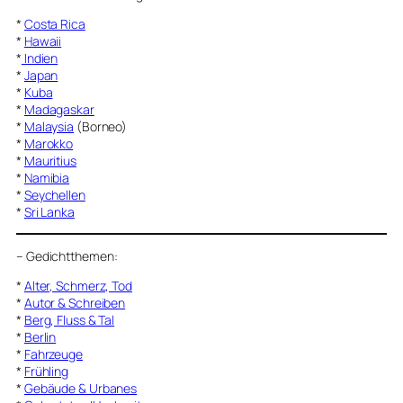
*
Costa Rica
*
Hawaii
*
Indien
*
Japan
*
Kuba
*
Madagaskar
*
Malaysia
(Borneo)
*
Marokko
*
Mauritius
*
Namibia
*
Seychellen
*
Sri Lanka
–
Gedichtthemen
:
*
Alter, Schmerz, Tod
*
Autor & Schreiben
*
Berg, Fluss & Tal
*
Berlin
*
Fahrzeuge
*
Frühling
*
Gebäude & Urbanes