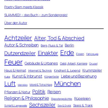
Poetry Slam meets Klassik
SLAMMED! – das Buch – zum Sonderpreis!
Über den Autor
Achtzeiler
Alter, Tod & Abschied
Autor & Schreiben
Berlin
Berg, Fluss & Tal
Erde
Einakter
Dutzendzeiler
Essen
Fahrzeuge
Feuer
Gebäude & Urbanes
Geld, Arbeit, Karriere
Grusel
Krummzeiler
Haus & Heimat
Kindheit & Jugend
Internet & Technik
Kunst & Inbrunst
Liebe und Beziehung
Körperteile
Kuba
Luft
München
Mord & Totschlag
Marokko
Politik
Reisen
Pflanzen & Natur
Religion & Philosophie
Rüpeleien
Ripostegedichte
Sechszeiler
Speis & Trank
Schlaf & Langeweile
Sex & Erotik