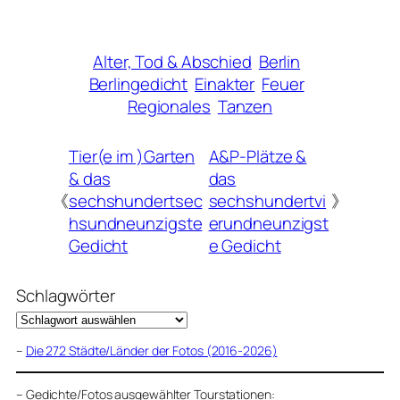
Alter, Tod & Abschied
Berlin
Berlingedicht
Einakter
Feuer
Regionales
Tanzen
Tier(e im )Garten
A&P-Plätze &
& das
das
《
sechshundertsec
sechshundertvi
》
hsundneunzigste
erundneunzigst
Gedicht
e Gedicht
Schlagwörter
–
Die 272 Städte/Länder der Fotos (2016-2026)
–
Gedichte/Fotos ausgewählter Tourstationen: