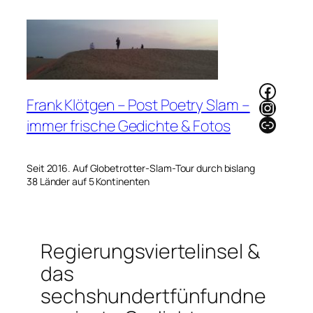
Zum
Inhalt
springen
Faceb
Frank Klötgen – Post Poetry Slam –
Instag
Link
immer frische Gedichte & Fotos
Seit 2016. Auf Globetrotter-Slam-Tour durch bislang
38 Länder auf 5 Kontinenten
Regierungsviertelinsel &
das
sechshundertfünfundne