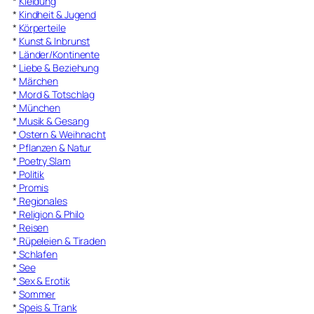
*
Kleidung
*
Kindheit & Jugend
*
Körperteile
*
Kunst & Inbrunst
*
Länder/Kontinente
*
Liebe & Beziehung
*
Märchen
*
Mord & Totschlag
*
München
*
Musik & Gesang
*
Ostern & Weihnacht
*
Pflanzen & Natur
*
Poetry Slam
*
Politik
*
Promis
*
Regionales
*
Religion & Philo
*
Reisen
*
Rüpeleien & Tiraden
*
Schlafen
*
See
*
Sex & Erotik
*
Sommer
*
Speis & Trank