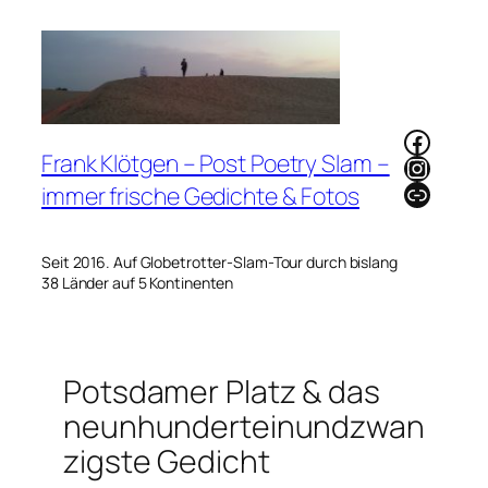
Zum
Inhalt
springen
Faceb
Frank Klötgen – Post Poetry Slam –
Instag
Link
immer frische Gedichte & Fotos
Seit 2016. Auf Globetrotter-Slam-Tour durch bislang
38 Länder auf 5 Kontinenten
Potsdamer Platz & das
neunhunderteinundzwan
zigste Gedicht