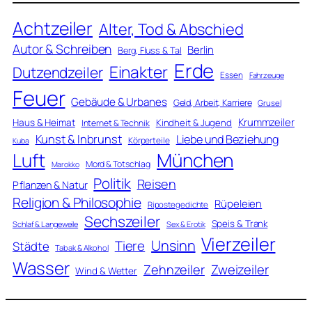
Achtzeiler
Alter, Tod & Abschied
Autor & Schreiben
Berlin
Berg, Fluss & Tal
Erde
Einakter
Dutzendzeiler
Essen
Fahrzeuge
Feuer
Gebäude & Urbanes
Geld, Arbeit, Karriere
Grusel
Krummzeiler
Haus & Heimat
Kindheit & Jugend
Internet & Technik
Kunst & Inbrunst
Liebe und Beziehung
Körperteile
Kuba
Luft
München
Mord & Totschlag
Marokko
Politik
Reisen
Pflanzen & Natur
Religion & Philosophie
Rüpeleien
Ripostegedichte
Sechszeiler
Speis & Trank
Schlaf & Langeweile
Sex & Erotik
Vierzeiler
Unsinn
Tiere
Städte
Tabak & Alkohol
Wasser
Zweizeiler
Zehnzeiler
Wind & Wetter