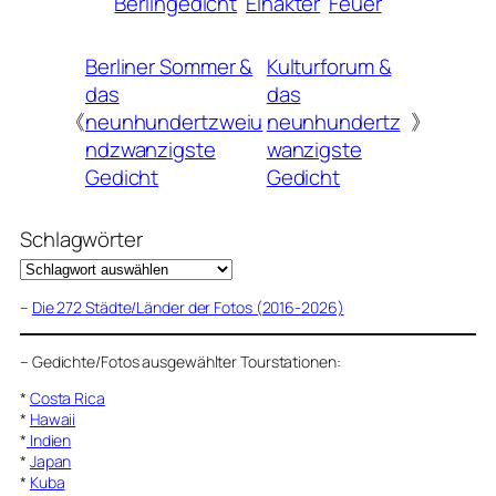
Berlingedicht
Einakter
Feuer
Berliner Sommer &
Kulturforum &
das
das
《
neunhundertzweiu
neunhundertz
》
ndzwanzigste
wanzigste
Gedicht
Gedicht
Schlagwörter
–
Die 272 Städte/Länder der Fotos (2016-2026)
–
Gedichte/Fotos ausgewählter Tourstationen:
*
Costa Rica
*
Hawaii
*
Indien
*
Japan
*
Kuba