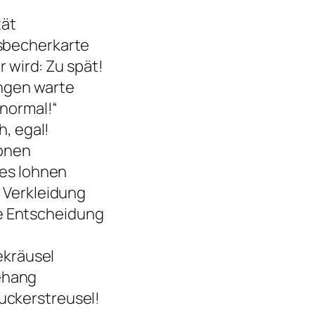
tät
sbecherkarte
r wird: Zu spät!
ngen warte
 normal!“
h, egal!
ionen
tes lohnen
 Verkleidung
ine Entscheidung
ekräusel
ehang
uckerstreusel!