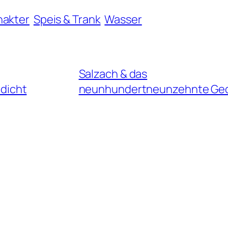
nakter
Speis & Trank
Wasser
Salzach & das
dicht
neunhundertneunzehnte Ged