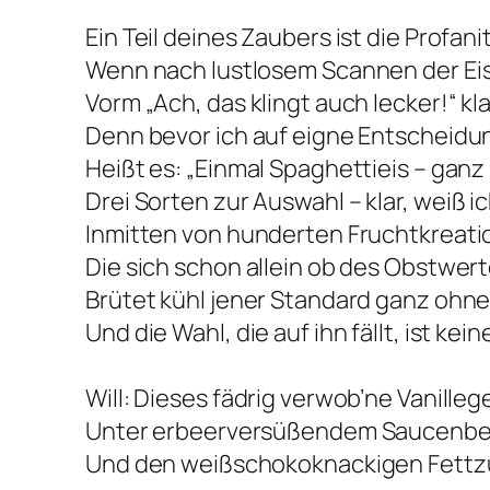
Ein Teil deines Zaubers ist die Profani
Wenn nach lustlosem Scannen der Ei
Vorm „Ach, das klingt auch lecker!“ kla
Denn bevor ich auf eigne Entscheidu
Heißt es: „Einmal Spaghettieis – ganz
Drei Sorten zur Auswahl
– klar, weiß ic
Inmitten von hunderten Fruchtkreat
Die sich schon allein ob des Obstwer
Brütet kühl jener Standard ganz ohne
Und die Wahl, die auf ihn fällt, ist ke
Will: Dieses fädrig verwob’ne Vanilleg
Unter erbeerversüßendem Saucenb
Und den weißschokoknackigen Fettz