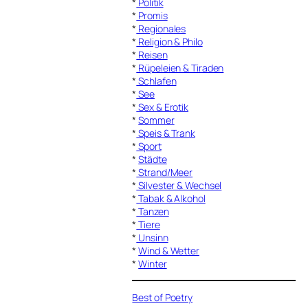
*
Politik
*
Promis
*
Regionales
*
Religion & Philo
*
Reisen
*
Rüpeleien & Tiraden
*
Schlafen
*
See
*
Sex & Erotik
*
Sommer
*
Speis & Trank
*
Sport
*
Städte
*
Strand/Meer
*
Silvester & Wechsel
*
Tabak & Alkohol
*
Tanzen
*
Tiere
*
Unsinn
*
Wind & Wetter
*
Winter
Best of Poetry