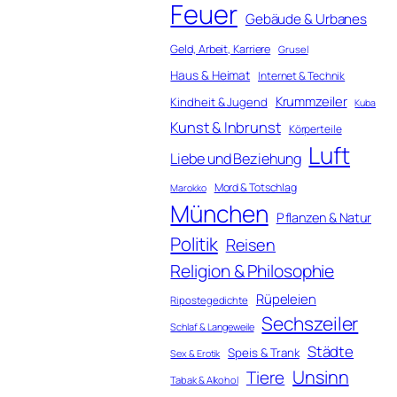
Feuer
Gebäude & Urbanes
Geld, Arbeit, Karriere
Grusel
Haus & Heimat
Internet & Technik
Krummzeiler
Kindheit & Jugend
Kuba
Kunst & Inbrunst
Körperteile
Luft
Liebe und Beziehung
Mord & Totschlag
Marokko
München
Pflanzen & Natur
Politik
Reisen
Religion & Philosophie
Rüpeleien
Ripostegedichte
Sechszeiler
Schlaf & Langeweile
Städte
Speis & Trank
Sex & Erotik
Unsinn
Tiere
Tabak & Alkohol