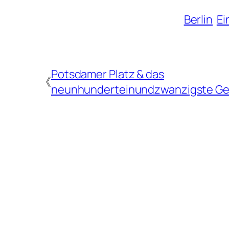
Berlin
Ei
Potsdamer Platz & das
《
neunhunderteinundzwanzigste Ge