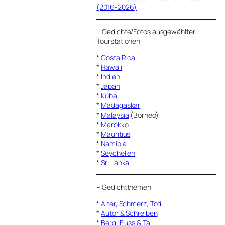
(2016-2026)
–
Gedichte/Fotos ausgewählter
Tourstationen:
*
Costa Rica
*
Hawaii
*
Indien
*
Japan
*
Kuba
*
Madagaskar
*
Malaysia
(Borneo)
*
Marokko
*
Mauritius
*
Namibia
*
Seychellen
*
Sri Lanka
–
Gedichtthemen
:
*
Alter, Schmerz, Tod
*
Autor & Schreiben
*
Berg, Fluss & Tal