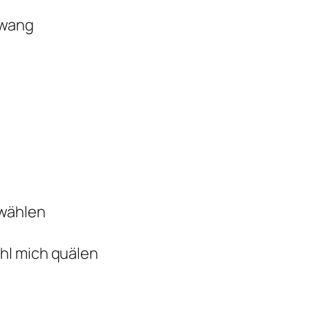
Zwang
 wählen
hl mich quälen