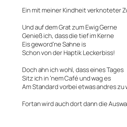
Ein mit meiner Kindheit verknoteter 
Und auf dem Grat zum Ewig Gerne
Genieß ich, dass die tief im Kerne
Eis geword’ne Sahne is
Schon von der Haptik Leckerbiss!
Doch ahn ich wohl, dass eines Tages
Sitz ich in ’nem Café und wag es
Am Standard vorbei etwas andres zu
Fortan wird auch dort dann die Auswa