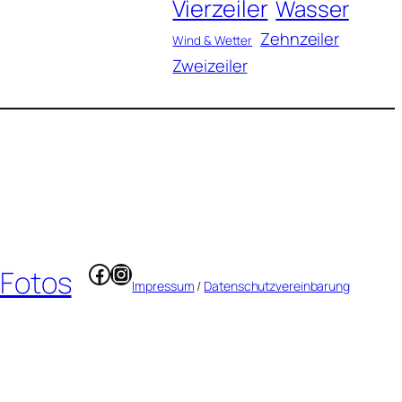
Vierzeiler
Wasser
Zehnzeiler
Wind & Wetter
Zweizeiler
Facebook
Instagram
 Fotos
Impressum
/
Datenschutzvereinbarung