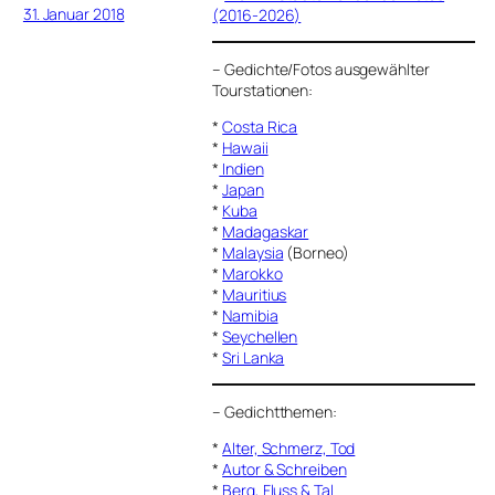
31. Januar 2018
(2016-2026)
–
Gedichte/Fotos ausgewählter
Tourstationen:
*
Costa Rica
*
Hawaii
*
Indien
*
Japan
*
Kuba
*
Madagaskar
*
Malaysia
(Borneo)
*
Marokko
*
Mauritius
*
Namibia
*
Seychellen
*
Sri Lanka
–
Gedichtthemen
:
*
Alter, Schmerz, Tod
*
Autor & Schreiben
*
Berg, Fluss & Tal