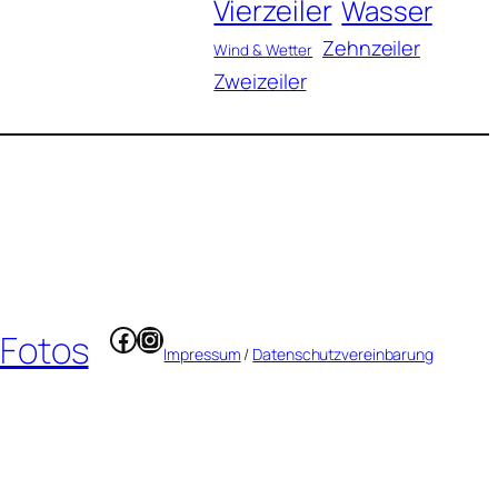
Vierzeiler
Wasser
Zehnzeiler
Wind & Wetter
Zweizeiler
Facebook
Instagram
 Fotos
Impressum
/
Datenschutzvereinbarung