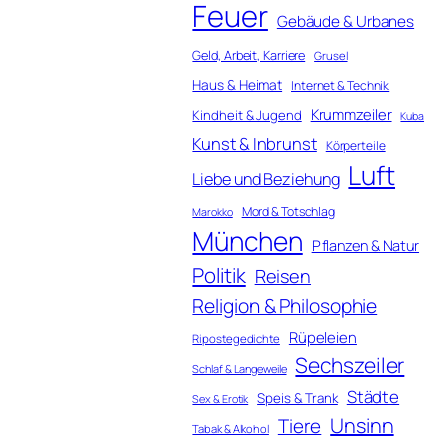
Feuer
Gebäude & Urbanes
Geld, Arbeit, Karriere
Grusel
Haus & Heimat
Internet & Technik
Krummzeiler
Kindheit & Jugend
Kuba
Kunst & Inbrunst
Körperteile
Luft
Liebe und Beziehung
Mord & Totschlag
Marokko
München
Pflanzen & Natur
Politik
Reisen
Religion & Philosophie
Rüpeleien
Ripostegedichte
Sechszeiler
Schlaf & Langeweile
Städte
Speis & Trank
Sex & Erotik
Unsinn
Tiere
Tabak & Alkohol