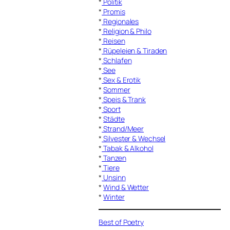
*
Politik
*
Promis
*
Regionales
*
Religion & Philo
*
Reisen
*
Rüpeleien & Tiraden
*
Schlafen
*
See
*
Sex & Erotik
*
Sommer
*
Speis & Trank
*
Sport
*
Städte
*
Strand/Meer
*
Silvester & Wechsel
*
Tabak & Alkohol
*
Tanzen
*
Tiere
*
Unsinn
*
Wind & Wetter
*
Winter
Best of Poetry