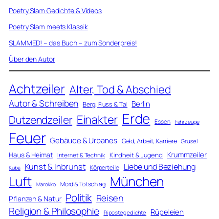
Poetry Slam Gedichte & Videos
Poetry Slam meets Klassik
SLAMMED! – das Buch – zum Sonderpreis!
Über den Autor
Achtzeiler
Alter, Tod & Abschied
Autor & Schreiben
Berlin
Berg, Fluss & Tal
Erde
Einakter
Dutzendzeiler
Essen
Fahrzeuge
Feuer
Gebäude & Urbanes
Geld, Arbeit, Karriere
Grusel
Krummzeiler
Haus & Heimat
Kindheit & Jugend
Internet & Technik
Kunst & Inbrunst
Liebe und Beziehung
Körperteile
Kuba
Luft
München
Mord & Totschlag
Marokko
Politik
Reisen
Pflanzen & Natur
Religion & Philosophie
Rüpeleien
Ripostegedichte