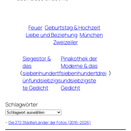
Feuer
Geburtstag & Hochzeit
Liebe und Beziehung
München
Zweizeiler
Siegestor &
Pinakothek der
das
Moderne & das
《
siebenhundertf
siebenhundertdrei
》
ünfundsiebzigs
undsiebzigste
te Gedicht
Gedicht
Schlagwörter
–
Die 272 Städte/Länder der Fotos (2016-2026)