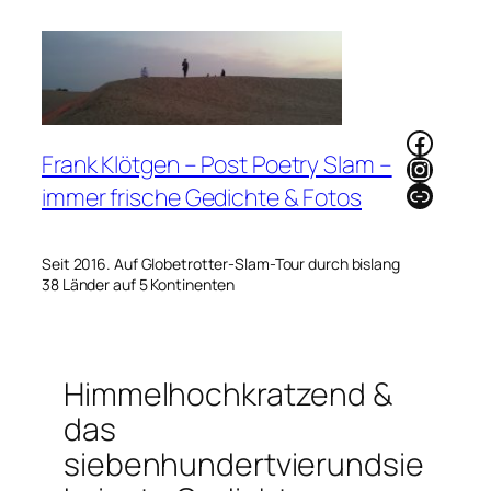
Zum
Inhalt
springen
Faceb
Frank Klötgen – Post Poetry Slam –
Instag
Link
immer frische Gedichte & Fotos
Seit 2016. Auf Globetrotter-Slam-Tour durch bislang
38 Länder auf 5 Kontinenten
Himmelhochkratzend &
das
siebenhundertvierundsie