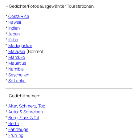
–
Gedichte/Fotos ausgewählter Tourstationen:
*
Costa Rica
*
Hawaii
*
Indien
*
Japan
*
Kuba
*
Madagaskar
*
Malaysia
(Borneo)
*
Marokko
*
Mauritius
*
Namibia
*
Seychellen
*
Sri Lanka
–
Gedichtthemen
:
*
Alter, Schmerz, Tod
*
Autor & Schreiben
*
Berg, Fluss & Tal
*
Berlin
*
Fahrzeuge
*
Frühling