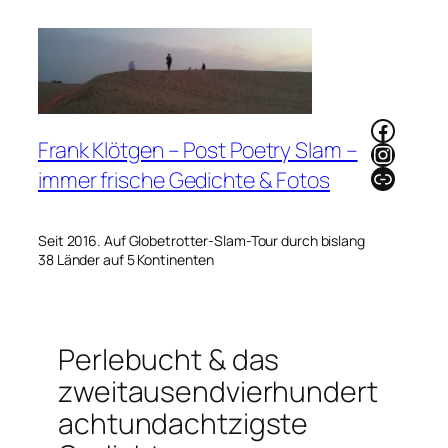
Zum
Inhalt
springen
Faceb
Frank Klötgen – Post Poetry Slam –
Instag
Link
immer frische Gedichte & Fotos
Seit 2016. Auf Globetrotter-Slam-Tour durch bislang
38 Länder auf 5 Kontinenten
Perlebucht & das
zweitausendvierhundert
achtundachtzigste