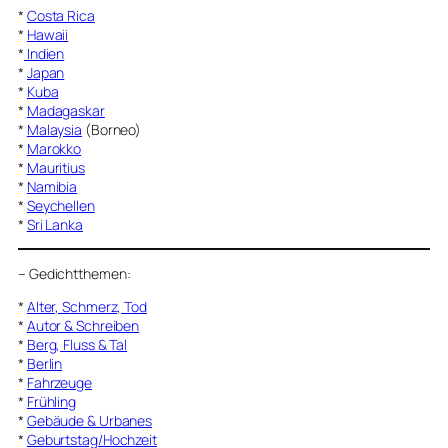
*
Costa Rica
*
Hawaii
*
Indien
*
Japan
*
Kuba
*
Madagaskar
*
Malaysia
(Borneo)
*
Marokko
*
Mauritius
*
Namibia
*
Seychellen
*
Sri Lanka
–
Gedichtthemen
:
*
Alter, Schmerz, Tod
*
Autor & Schreiben
*
Berg, Fluss & Tal
*
Berlin
*
Fahrzeuge
*
Frühling
*
Gebäude & Urbanes
*
Geburtstag/Hochzeit