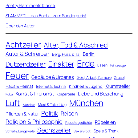
Poetry Slam meets Klassik
SLAMMED! – das Buch – zum Sonderpreis!
Über den Autor
Achtzeiler
Alter, Tod & Abschied
Autor & Schreiben
Berlin
Berg, Fluss & Tal
Erde
Einakter
Dutzendzeiler
Essen
Fahrzeuge
Feuer
Gebäude & Urbanes
Geld, Arbeit, Karriere
Grusel
Krummzeiler
Haus & Heimat
Kindheit & Jugend
Internet & Technik
Kunst & Inbrunst
Liebe und Beziehung
Körperteile
Kuba
Luft
München
Mord & Totschlag
Marokko
Politik
Reisen
Pflanzen & Natur
Religion & Philosophie
Rüpeleien
Ripostegedichte
Sechszeiler
Speis & Trank
Schlaf & Langeweile
Sex & Erotik