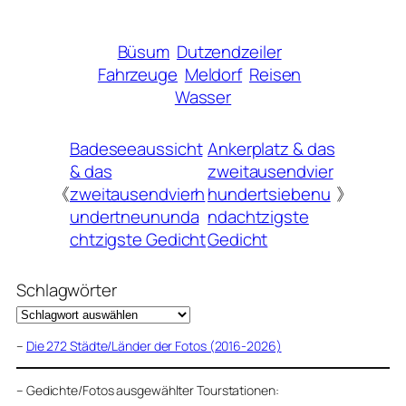
Büsum
Dutzendzeiler
Fahrzeuge
Meldorf
Reisen
Wasser
Badeseeaussicht
Ankerplatz & das
& das
zweitausendvier
《
zweitausendvierh
hundertsiebenu
》
undertneununda
ndachtzigste
chtzigste Gedicht
Gedicht
Schlagwörter
–
Die 272 Städte/Länder der Fotos (2016-2026)
–
Gedichte/Fotos ausgewählter Tourstationen: