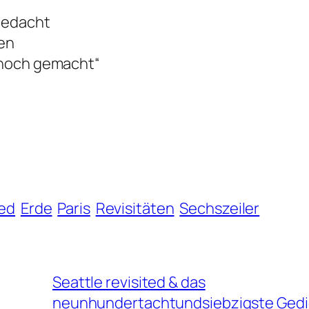
gedacht
ben
d noch gemacht“
ied
Erde
Paris
Revisitäten
Sechszeiler
Seattle revisited & das
neunhundertachtundsiebzigste Gedi