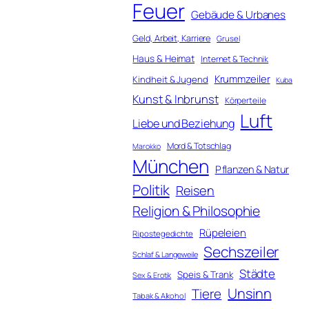
Feuer
Gebäude & Urbanes
Geld, Arbeit, Karriere
Grusel
Haus & Heimat
Internet & Technik
Krummzeiler
Kindheit & Jugend
Kuba
Kunst & Inbrunst
Körperteile
Luft
Liebe und Beziehung
Mord & Totschlag
Marokko
München
Pflanzen & Natur
Politik
Reisen
Religion & Philosophie
Rüpeleien
Ripostegedichte
Sechszeiler
Schlaf & Langeweile
Städte
Speis & Trank
Sex & Erotik
Unsinn
Tiere
Tabak & Alkohol