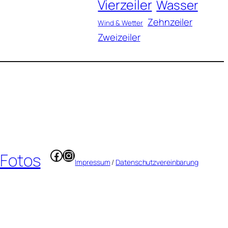
Vierzeiler
Wasser
Zehnzeiler
Wind & Wetter
Zweizeiler
Facebook
Instagram
 Fotos
Impressum
/
Datenschutzvereinbarung