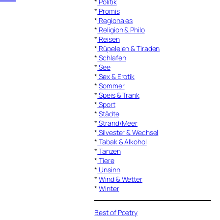
*
Politik
*
Promis
*
Regionales
*
Religion & Philo
*
Reisen
*
Rüpeleien & Tiraden
*
Schlafen
*
See
*
Sex & Erotik
*
Sommer
*
Speis & Trank
*
Sport
*
Städte
*
Strand/Meer
*
Silvester & Wechsel
*
Tabak & Alkohol
*
Tanzen
*
Tiere
*
Unsinn
*
Wind & Wetter
*
Winter
Best of Poetry