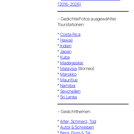
(2016-2026)
–
Gedichte/Fotos ausgewählter
Tourstationen:
*
Costa Rica
*
Hawaii
*
Indien
*
Japan
*
Kuba
*
Madagaskar
*
Malaysia
(Borneo)
*
Marokko
*
Mauritius
*
Namibia
*
Seychellen
*
Sri Lanka
–
Gedichtthemen
:
*
Alter, Schmerz, Tod
*
Autor & Schreiben
*
Berg, Fluss & Tal