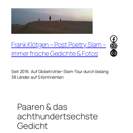
Zum
Inhalt
springen
Faceb
Frank Klötgen – Post Poetry Slam –
Instag
Link
immer frische Gedichte & Fotos
Seit 2016. Auf Globetrotter-Slam-Tour durch bislang
38 Länder auf 5 Kontinenten
Paaren & das
achthundertsechste
Gedicht