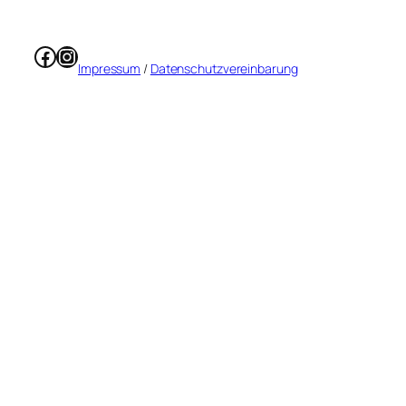
Facebook
Instagram
Impressum
/
Datenschutzvereinbarung