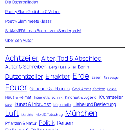
Die Oscarballaden
Poetry Slam Gedichte & Videos
Poetry Slam meets Klassik
SLAMMED! – das Buch – zum Sonderpreis!
Über den Autor
Achtzeiler
Alter, Tod & Abschied
Autor & Schreiben
Berlin
Berg, Fluss & Tal
Erde
Einakter
Dutzendzeiler
Essen
Fahrzeuge
Feuer
Gebäude & Urbanes
Geld, Arbeit, Karriere
Grusel
Krummzeiler
Haus & Heimat
Kindheit & Jugend
Internet & Technik
Kunst & Inbrunst
Liebe und Beziehung
Körperteile
Kuba
Luft
München
Mord & Totschlag
Marokko
Politik
Reisen
Pflanzen & Natur