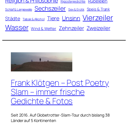
Religion & Philosophie
Rüpeleien
Ripostegedichte
Sechszeiler
Speis & Trank
Schlaf & Langeweile
Sex & Erotik
Vierzeiler
Unsinn
Tiere
Städte
Tabak & Alkohol
Wasser
Zweizeiler
Zehnzeiler
Wind & Wetter
Frank Klötgen – Post Poetry
Slam – immer frische
Gedichte & Fotos
Seit 2016. Auf Globetrotter-Slam-Tour durch bislang 38
Länder auf 5 Kontinenten