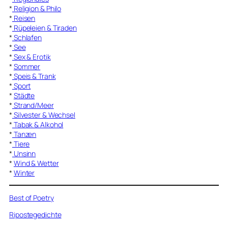
*
Religion & Philo
*
Reisen
*
Rüpeleien & Tiraden
*
Schlafen
*
See
*
Sex & Erotik
*
Sommer
*
Speis & Trank
*
Sport
*
Städte
*
Strand/Meer
*
Silvester & Wechsel
*
Tabak & Alkohol
*
Tanzen
*
Tiere
*
Unsinn
*
Wind & Wetter
*
Winter
Best of Poetry
Ripostegedichte