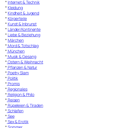
*
Internet & Technik
*
Kleidung
*
Kindheit & Jugend
*
Körperteile
*
Kunst & Inbrunst
*
Länder/Kontinente
*
Liebe & Beziehung
*
Märchen
*
Mord & Totschlag
*
München
*
Musik & Gesang
*
Ostern & Weihnacht
*
Pflanzen & Natur
*
Poetry Slam
*
Politik
*
Promis
*
Regionales
*
Religion & Philo
*
Reisen
*
Rüpeleien & Tiraden
*
Schlafen
*
See
*
Sex & Erotik
*
Sommer