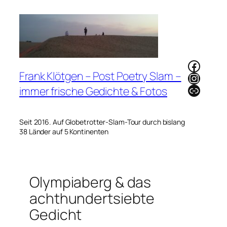
Zum
Inhalt
springen
Faceb
Frank Klötgen – Post Poetry Slam –
Instag
Link
immer frische Gedichte & Fotos
Seit 2016. Auf Globetrotter-Slam-Tour durch bislang
38 Länder auf 5 Kontinenten
Olympiaberg & das
achthundertsiebte
Gedicht