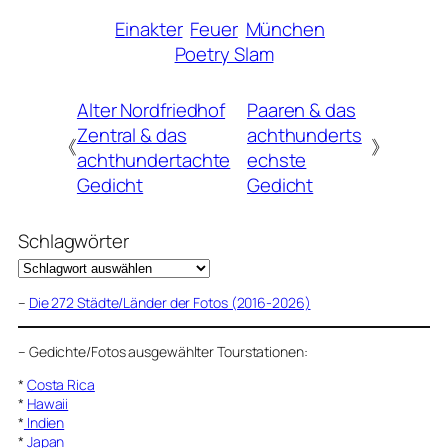
Einakter
Feuer
München
Poetry Slam
Alter Nordfriedhof
Paaren & das
Zentral & das
achthunderts
《
》
achthundertachte
echste
Gedicht
Gedicht
Schlagwörter
–
Die 272 Städte/Länder der Fotos (2016-2026)
–
Gedichte/Fotos ausgewählter Tourstationen:
*
Costa Rica
*
Hawaii
*
Indien
*
Japan