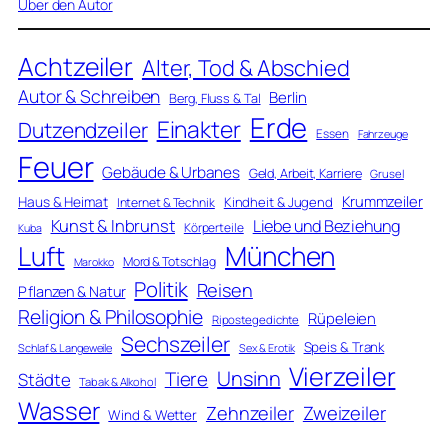
Über den Autor
Achtzeiler
Alter, Tod & Abschied
Autor & Schreiben
Berlin
Berg, Fluss & Tal
Erde
Einakter
Dutzendzeiler
Essen
Fahrzeuge
Feuer
Gebäude & Urbanes
Geld, Arbeit, Karriere
Grusel
Krummzeiler
Haus & Heimat
Kindheit & Jugend
Internet & Technik
Kunst & Inbrunst
Liebe und Beziehung
Körperteile
Kuba
Luft
München
Mord & Totschlag
Marokko
Politik
Reisen
Pflanzen & Natur
Religion & Philosophie
Rüpeleien
Ripostegedichte
Sechszeiler
Speis & Trank
Schlaf & Langeweile
Sex & Erotik
Vierzeiler
Unsinn
Tiere
Städte
Tabak & Alkohol
Wasser
Zweizeiler
Zehnzeiler
Wind & Wetter