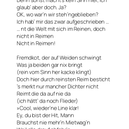
glaub’ aber doch. Ja?
OK, wo war’n wir steh’ngeblieben?
Ich hab’ mir das zwar aufgeschrieben …
… nt die Welt mit sich im Reinen, doch
nicht in Reimen
Nicht in Reimen!
Fremdkot, der auf Weiden schwingt
Was ja beiden gar nix bringt
(rein vom Sinn her kacke klingt)
Doch hier durch reinsten Reim besticht
’s merkt nur mancher Dichter nicht
Reimt
die da
auf
nie da
(ich hätt’ da noch
Flieder
)
»Cool, wieder’ne Line klar!
Ey, du bist der Hit, Mann
Brauchst nie mehr’n Mietwag’n