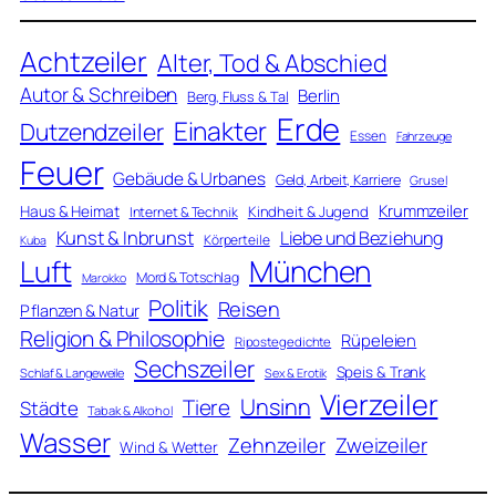
Achtzeiler
Alter, Tod & Abschied
Autor & Schreiben
Berlin
Berg, Fluss & Tal
Erde
Einakter
Dutzendzeiler
Essen
Fahrzeuge
Feuer
Gebäude & Urbanes
Geld, Arbeit, Karriere
Grusel
Krummzeiler
Haus & Heimat
Kindheit & Jugend
Internet & Technik
Kunst & Inbrunst
Liebe und Beziehung
Körperteile
Kuba
Luft
München
Mord & Totschlag
Marokko
Politik
Reisen
Pflanzen & Natur
Religion & Philosophie
Rüpeleien
Ripostegedichte
Sechszeiler
Speis & Trank
Schlaf & Langeweile
Sex & Erotik
Vierzeiler
Unsinn
Tiere
Städte
Tabak & Alkohol
Wasser
Zweizeiler
Zehnzeiler
Wind & Wetter