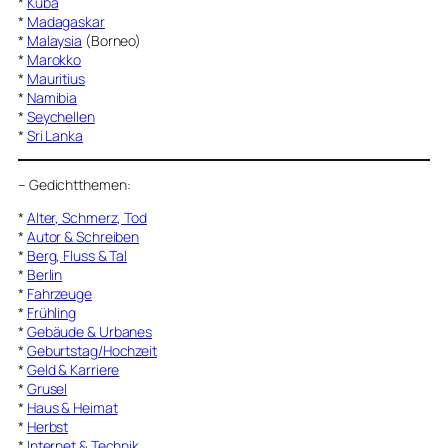
*
Kuba
*
Madagaskar
*
Malaysia
(Borneo)
*
Marokko
*
Mauritius
*
Namibia
*
Seychellen
*
Sri Lanka
–
Gedichtthemen
:
*
Alter, Schmerz, Tod
*
Autor & Schreiben
*
Berg, Fluss & Tal
*
Berlin
*
Fahrzeuge
*
Frühling
*
Gebäude & Urbanes
*
Geburtstag/Hochzeit
*
Geld & Karriere
*
Grusel
*
Haus & Heimat
*
Herbst
*
Internet & Technik