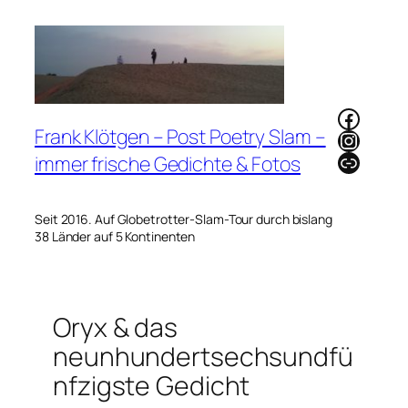
Zum
Inhalt
springen
Faceb
Frank Klötgen – Post Poetry Slam –
Instag
Link
immer frische Gedichte & Fotos
Seit 2016. Auf Globetrotter-Slam-Tour durch bislang
38 Länder auf 5 Kontinenten
Oryx & das
neunhundertsechsundfü
nfzigste Gedicht