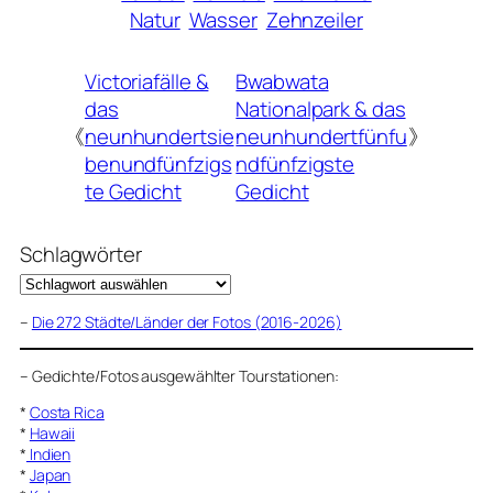
Natur
Wasser
Zehnzeiler
Victoriafälle &
Bwabwata
das
Nationalpark & das
《
neunhundertsie
neunhundertfünfu
》
benundfünfzigs
ndfünfzigste
te Gedicht
Gedicht
Schlagwörter
–
Die 272 Städte/Länder der Fotos (2016-2026)
–
Gedichte/Fotos ausgewählter Tourstationen:
*
Costa Rica
*
Hawaii
*
Indien
*
Japan