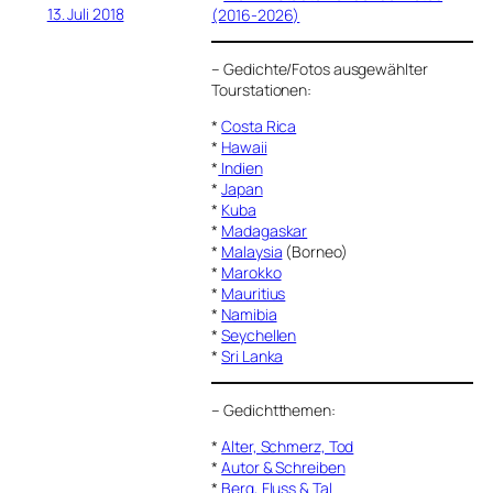
13. Juli 2018
(2016-2026)
–
Gedichte/Fotos ausgewählter
Tourstationen:
*
Costa Rica
*
Hawaii
*
Indien
*
Japan
*
Kuba
*
Madagaskar
*
Malaysia
(Borneo)
*
Marokko
*
Mauritius
*
Namibia
*
Seychellen
*
Sri Lanka
–
Gedichtthemen
:
*
Alter, Schmerz, Tod
*
Autor & Schreiben
*
Berg, Fluss & Tal