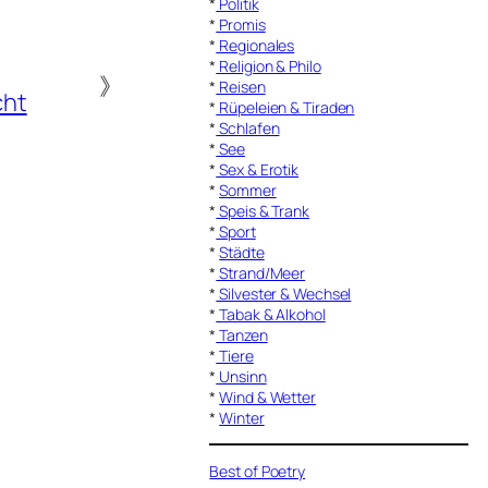
*
Politik
*
Promis
*
Regionales
*
Religion & Philo
》
*
Reisen
cht
*
Rüpeleien & Tiraden
*
Schlafen
*
See
*
Sex & Erotik
*
Sommer
*
Speis & Trank
*
Sport
*
Städte
*
Strand/Meer
*
Silvester & Wechsel
*
Tabak & Alkohol
*
Tanzen
*
Tiere
*
Unsinn
*
Wind & Wetter
*
Winter
Best of Poetry