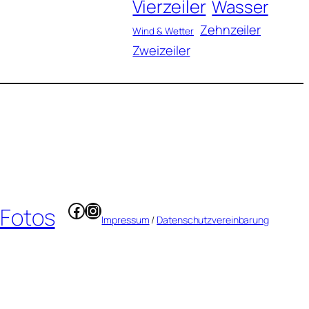
Vierzeiler
Wasser
Zehnzeiler
Wind & Wetter
Zweizeiler
Facebook
Instagram
 Fotos
Impressum
/
Datenschutzvereinbarung