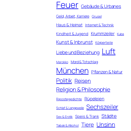
Feuer
Gebäude & Urbanes
Geld, Arbeit, Karriere
Grusel
Haus & Heimat
Internet & Technik
Krummzeiler
Kindheit & Jugend
Kuba
Kunst & Inbrunst
Körperteile
Luft
Liebe und Beziehung
Mord & Totschlag
Marokko
München
Pflanzen & Natur
Politik
Reisen
Religion & Philosophie
Rüpeleien
Ripostegedichte
Sechszeiler
Schlaf & Langeweile
Städte
Speis & Trank
Sex & Erotik
Unsinn
Tiere
Tabak & Alkohol