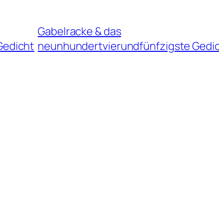
Gabelracke & das
Gedicht
neunhundertvierundfünfzigste Gedi