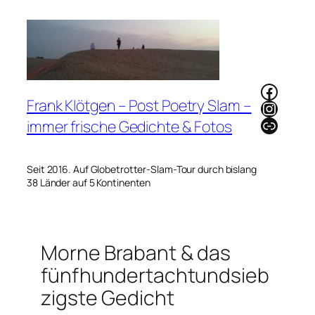
Zum
Inhalt
springen
Faceb
Frank Klötgen – Post Poetry Slam –
Instag
Link
immer frische Gedichte & Fotos
Seit 2016. Auf Globetrotter-Slam-Tour durch bislang
38 Länder auf 5 Kontinenten
Morne Brabant & das
fünfhundertachtundsieb
zigste Gedicht