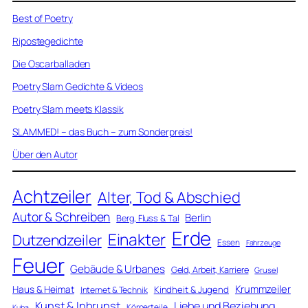
Best of Poetry
Ripostegedichte
Die Oscarballaden
Poetry Slam Gedichte & Videos
Poetry Slam meets Klassik
SLAMMED! – das Buch – zum Sonderpreis!
Über den Autor
Achtzeiler
Alter, Tod & Abschied
Autor & Schreiben
Berlin
Berg, Fluss & Tal
Erde
Einakter
Dutzendzeiler
Essen
Fahrzeuge
Feuer
Gebäude & Urbanes
Geld, Arbeit, Karriere
Grusel
Krummzeiler
Haus & Heimat
Kindheit & Jugend
Internet & Technik
Kunst & Inbrunst
Liebe und Beziehung
Körperteile
Kuba