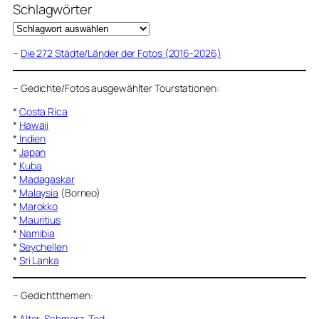
Schlagwörter
–
Die 272 Städte/Länder der Fotos (2016-2026)
–
Gedichte/Fotos ausgewählter Tourstationen:
*
Costa Rica
*
Hawaii
*
Indien
*
Japan
*
Kuba
*
Madagaskar
*
Malaysia
(Borneo)
*
Marokko
*
Mauritius
*
Namibia
*
Seychellen
*
Sri Lanka
–
Gedichtthemen
:
*
Alter, Schmerz, Tod