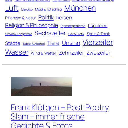
Luft
München
Mord & Totschlag
Marokko
Politik
Reisen
Pflanzen & Natur
Religion & Philosophie
Rüpeleien
Ripostegedichte
Sechszeiler
Speis & Trank
Schlaf & Langeweile
Sex & Erotik
Vierzeiler
Unsinn
Tiere
Städte
Tabak & Alkohol
Wasser
Zweizeiler
Zehnzeiler
Wind & Wetter
Frank Klötgen – Post Poetry
Slam – immer frische
Gedichte & Fotos