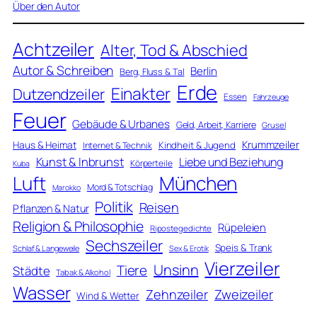
Über den Autor
Achtzeiler
Alter, Tod & Abschied
Autor & Schreiben
Berlin
Berg, Fluss & Tal
Erde
Einakter
Dutzendzeiler
Essen
Fahrzeuge
Feuer
Gebäude & Urbanes
Geld, Arbeit, Karriere
Grusel
Krummzeiler
Haus & Heimat
Kindheit & Jugend
Internet & Technik
Kunst & Inbrunst
Liebe und Beziehung
Körperteile
Kuba
Luft
München
Mord & Totschlag
Marokko
Politik
Reisen
Pflanzen & Natur
Religion & Philosophie
Rüpeleien
Ripostegedichte
Sechszeiler
Speis & Trank
Schlaf & Langeweile
Sex & Erotik
Vierzeiler
Unsinn
Tiere
Städte
Tabak & Alkohol
Wasser
Zweizeiler
Zehnzeiler
Wind & Wetter