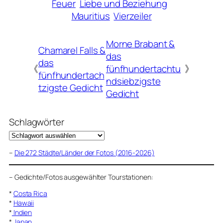
Feuer
Liebe und Beziehung
Mauritius
Vierzeiler
Morne Brabant &
Chamarel Falls &
das
das
《
fünfhundertachtu
》
fünfhundertach
ndsiebzigste
tzigste Gedicht
Gedicht
Schlagwörter
–
Die 272 Städte/Länder der Fotos (2016-2026)
–
Gedichte/Fotos ausgewählter Tourstationen:
*
Costa Rica
*
Hawaii
*
Indien
*
Japan