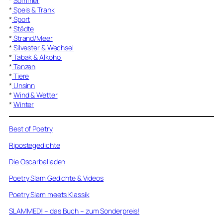
*
Sommer
*
Speis & Trank
*
Sport
*
Städte
*
Strand/Meer
*
Silvester & Wechsel
*
Tabak & Alkohol
*
Tanzen
*
Tiere
*
Unsinn
*
Wind & Wetter
*
Winter
Best of Poetry
Ripostegedichte
Die Oscarballaden
Poetry Slam Gedichte & Videos
Poetry Slam meets Klassik
SLAMMED! – das Buch – zum Sonderpreis!