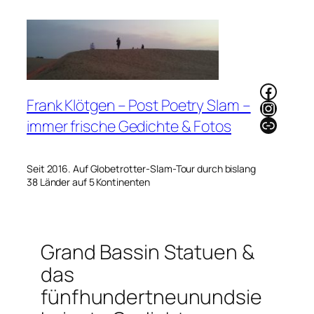
Zum
Inhalt
springen
Faceb
Frank Klötgen – Post Poetry Slam –
Instag
Link
immer frische Gedichte & Fotos
Seit 2016. Auf Globetrotter-Slam-Tour durch bislang
38 Länder auf 5 Kontinenten
Grand Bassin Statuen &
das
fünfhundertneunundsie