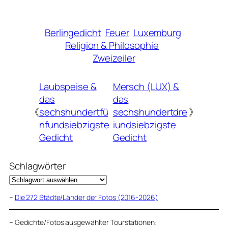
Berlingedicht
Feuer
Luxemburg
Religion & Philosophie
Zweizeiler
Laubspeise &
Mersch (LUX) &
das
das
《
sechshundertfü
sechshundertdre
》
nfundsiebzigste
iundsiebzigste
Gedicht
Gedicht
Schlagwörter
–
Die 272 Städte/Länder der Fotos (2016-2026)
–
Gedichte/Fotos ausgewählter Tourstationen: