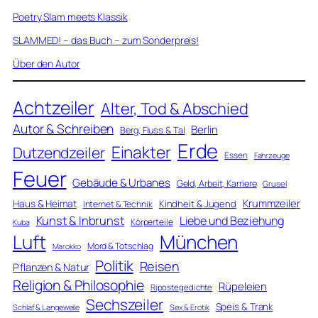
Poetry Slam meets Klassik
SLAMMED! – das Buch – zum Sonderpreis!
Über den Autor
Achtzeiler
Alter, Tod & Abschied
Autor & Schreiben
Berlin
Berg, Fluss & Tal
Erde
Einakter
Dutzendzeiler
Essen
Fahrzeuge
Feuer
Gebäude & Urbanes
Geld, Arbeit, Karriere
Grusel
Krummzeiler
Haus & Heimat
Kindheit & Jugend
Internet & Technik
Kunst & Inbrunst
Liebe und Beziehung
Körperteile
Kuba
Luft
München
Mord & Totschlag
Marokko
Politik
Reisen
Pflanzen & Natur
Religion & Philosophie
Rüpeleien
Ripostegedichte
Sechszeiler
Speis & Trank
Schlaf & Langeweile
Sex & Erotik