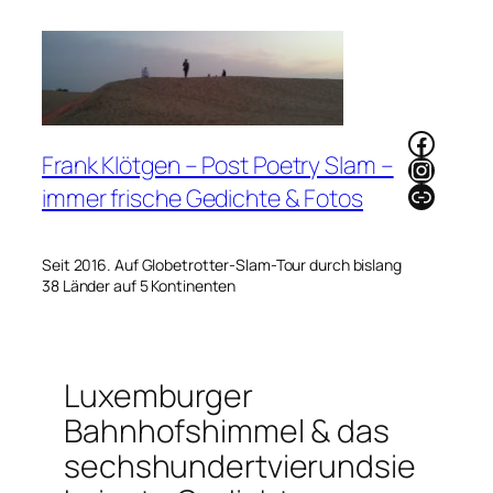
Zum
Inhalt
springen
Faceb
Frank Klötgen – Post Poetry Slam –
Instag
Link
immer frische Gedichte & Fotos
Seit 2016. Auf Globetrotter-Slam-Tour durch bislang
38 Länder auf 5 Kontinenten
Luxemburger
Bahnhofshimmel & das
sechshundertvierundsie