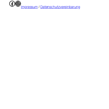
Facebook
Instagram
Impressum
/
Datenschutzvereinbarung