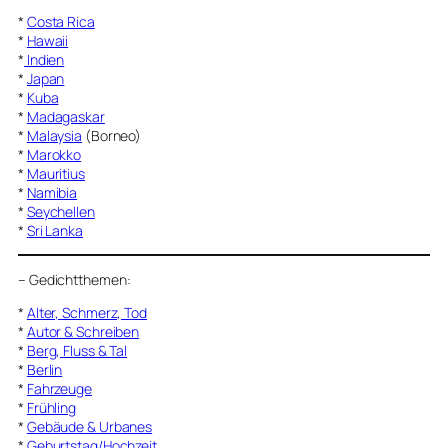
*
Costa Rica
*
Hawaii
*
Indien
*
Japan
*
Kuba
*
Madagaskar
*
Malaysia
(Borneo)
*
Marokko
*
Mauritius
*
Namibia
*
Seychellen
*
Sri Lanka
–
Gedichtthemen
:
*
Alter, Schmerz, Tod
*
Autor & Schreiben
*
Berg, Fluss & Tal
*
Berlin
*
Fahrzeuge
*
Frühling
*
Gebäude & Urbanes
*
Geburtstag/Hochzeit