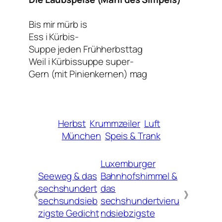
Bis mir mürb is
Ess i Kürbis-
Suppe jeden Frühherbsttag
Weil i Kürbissuppe super-
Gern (mit Pinienkernen) mag
Herbst
Krummzeiler
Luft
München
Speis & Trank
Luxemburger
Seeweg & das
Bahnhofshimmel &
sechshundert
das
《
》
sechsundsieb
sechshundertvieru
zigste Gedicht
ndsiebzigste