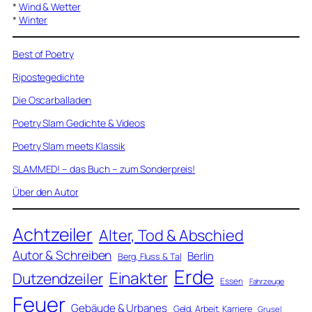
*
Wind & Wetter
*
Winter
Best of Poetry
Ripostegedichte
Die Oscarballaden
Poetry Slam Gedichte & Videos
Poetry Slam meets Klassik
SLAMMED! – das Buch – zum Sonderpreis!
Über den Autor
Achtzeiler
Alter, Tod & Abschied
Autor & Schreiben
Berlin
Berg, Fluss & Tal
Erde
Einakter
Dutzendzeiler
Essen
Fahrzeuge
Feuer
Gebäude & Urbanes
Geld, Arbeit, Karriere
Grusel