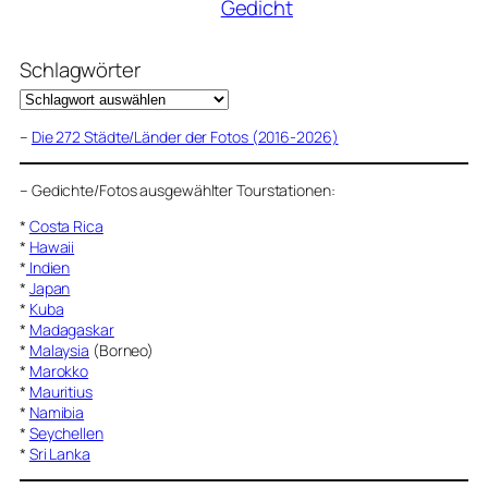
Gedicht
Schlagwörter
–
Die 272 Städte/Länder der Fotos (2016-2026)
–
Gedichte/Fotos ausgewählter Tourstationen:
*
Costa Rica
*
Hawaii
*
Indien
*
Japan
*
Kuba
*
Madagaskar
*
Malaysia
(Borneo)
*
Marokko
*
Mauritius
*
Namibia
*
Seychellen
*
Sri Lanka