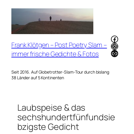
Zum
Inhalt
springen
Faceb
Frank Klötgen – Post Poetry Slam –
Instag
Link
immer frische Gedichte & Fotos
Seit 2016. Auf Globetrotter-Slam-Tour durch bislang
38 Länder auf 5 Kontinenten
Laubspeise & das
sechshundertfünfundsie
bzigste Gedicht