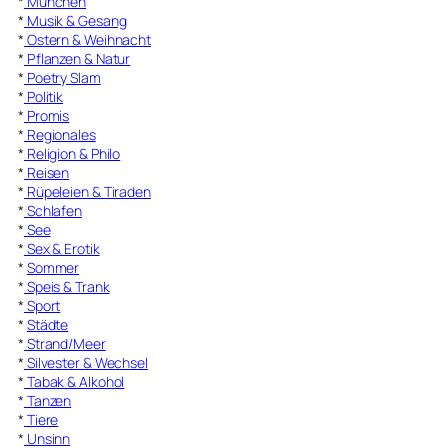
*
München
*
Musik & Gesang
*
Ostern & Weihnacht
*
Pflanzen & Natur
*
Poetry Slam
*
Politik
*
Promis
*
Regionales
*
Religion & Philo
*
Reisen
*
Rüpeleien & Tiraden
*
Schlafen
*
See
*
Sex & Erotik
*
Sommer
*
Speis & Trank
*
Sport
*
Städte
*
Strand/Meer
*
Silvester & Wechsel
*
Tabak & Alkohol
*
Tanzen
*
Tiere
*
Unsinn