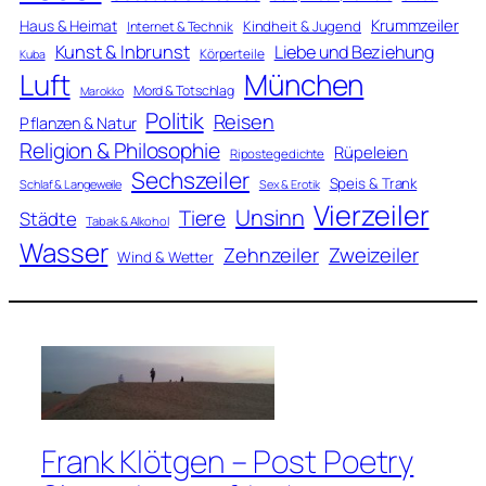
Krummzeiler
Haus & Heimat
Kindheit & Jugend
Internet & Technik
Kunst & Inbrunst
Liebe und Beziehung
Körperteile
Kuba
Luft
München
Mord & Totschlag
Marokko
Politik
Reisen
Pflanzen & Natur
Religion & Philosophie
Rüpeleien
Ripostegedichte
Sechszeiler
Speis & Trank
Schlaf & Langeweile
Sex & Erotik
Vierzeiler
Unsinn
Tiere
Städte
Tabak & Alkohol
Wasser
Zweizeiler
Zehnzeiler
Wind & Wetter
Frank Klötgen – Post Poetry