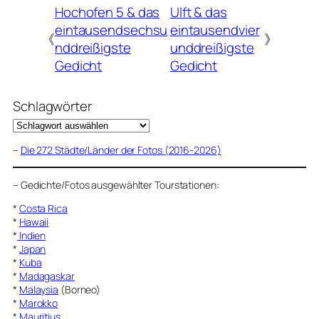
Hochofen 5 & das
Ulft & das
eintausendsechsu
eintausendvier
《
》
nddreißigste
unddreißigste
Gedicht
Gedicht
Schlagwörter
–
Die 272 Städte/Länder der Fotos (2016-2026)
–
Gedichte/Fotos ausgewählter Tourstationen:
*
Costa Rica
*
Hawaii
*
Indien
*
Japan
*
Kuba
*
Madagaskar
*
Malaysia
(Borneo)
*
Marokko
*
Mauritius