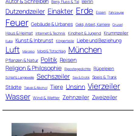
Autor & Schreiben
Berlin
Berg, Fluss & Tal
Erde
Einakter
Dutzendzeiler
Essen
Fahrzeuge
Feuer
Gebäude & Urbanes
Geld, Arbeit, Karriere
Grusel
Krummzeiler
Haus & Heimat
Kindheit & Jugend
Internet & Technik
Kunst & Inbrunst
Liebe und Beziehung
Körperteile
Kuba
Luft
München
Mord & Totschlag
Marokko
Politik
Reisen
Pflanzen & Natur
Religion & Philosophie
Rüpeleien
Ripostegedichte
Sechszeiler
Speis & Trank
Schlaf & Langeweile
Sex & Erotik
Vierzeiler
Unsinn
Tiere
Städte
Tabak & Alkohol
Wasser
Zweizeiler
Zehnzeiler
Wind & Wetter