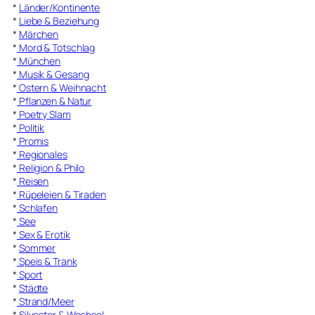
*
Länder/Kontinente
*
Liebe & Beziehung
*
Märchen
*
Mord & Totschlag
*
München
*
Musik & Gesang
*
Ostern & Weihnacht
*
Pflanzen & Natur
*
Poetry Slam
*
Politik
*
Promis
*
Regionales
*
Religion & Philo
*
Reisen
*
Rüpeleien & Tiraden
*
Schlafen
*
See
*
Sex & Erotik
*
Sommer
*
Speis & Trank
*
Sport
*
Städte
*
Strand/Meer
*
Silvester & Wechsel