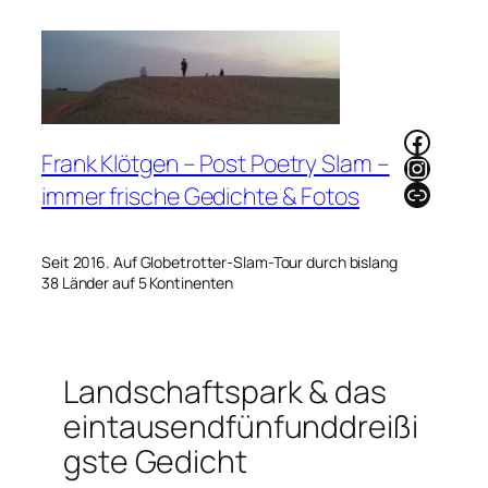
Zum
Inhalt
springen
Faceb
Frank Klötgen – Post Poetry Slam –
Instag
Link
immer frische Gedichte & Fotos
Seit 2016. Auf Globetrotter-Slam-Tour durch bislang
38 Länder auf 5 Kontinenten
Landschaftspark & das
eintausendfünfunddreißi
gste Gedicht