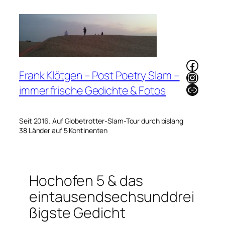
Zum
Inhalt
springen
Faceb
Frank Klötgen – Post Poetry Slam –
Instag
Link
immer frische Gedichte & Fotos
Seit 2016. Auf Globetrotter-Slam-Tour durch bislang
38 Länder auf 5 Kontinenten
Hochofen 5 & das
eintausendsechsunddrei
ßigste Gedicht