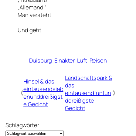
„Allerhand.“
Man versteht
Und geht
Duisburg
Einakter
Luft
Reisen
Landschaftspark &
Hinsel & das
das
eintausendsieb
《
eintausendfünfun
》
enunddreißigst
ddreißigste
e Gedicht
Gedicht
Schlagwörter