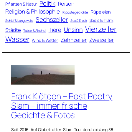
Politik
Reisen
Pflanzen & Natur
Religion & Philosophie
Rüpeleien
Ripostegedichte
Sechszeiler
Speis & Trank
Schlaf & Langeweile
Sex & Erotik
Vierzeiler
Unsinn
Tiere
Städte
Tabak & Alkohol
Wasser
Zweizeiler
Zehnzeiler
Wind & Wetter
Frank Klötgen – Post Poetry
Slam – immer frische
Gedichte & Fotos
Seit 2016. Auf Globetrotter-Slam-Tour durch bislang 38