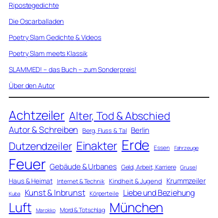
Ripostegedichte
Die Oscarballaden
Poetry Slam Gedichte & Videos
Poetry Slam meets Klassik
SLAMMED! – das Buch – zum Sonderpreis!
Über den Autor
Achtzeiler
Alter, Tod & Abschied
Autor & Schreiben
Berlin
Berg, Fluss & Tal
Erde
Einakter
Dutzendzeiler
Essen
Fahrzeuge
Feuer
Gebäude & Urbanes
Geld, Arbeit, Karriere
Grusel
Krummzeiler
Haus & Heimat
Kindheit & Jugend
Internet & Technik
Kunst & Inbrunst
Liebe und Beziehung
Körperteile
Kuba
Luft
München
Mord & Totschlag
Marokko