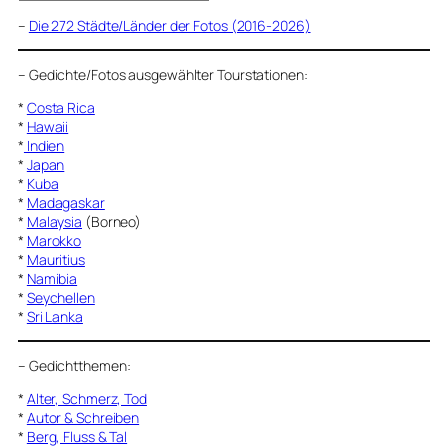
–
Die 272 Städte/Länder der Fotos (2016-2026)
–
Gedichte/Fotos ausgewählter Tourstationen:
*
Costa Rica
*
Hawaii
*
Indien
*
Japan
*
Kuba
*
Madagaskar
*
Malaysia
(Borneo)
*
Marokko
*
Mauritius
*
Namibia
*
Seychellen
*
Sri Lanka
–
Gedichtthemen
:
*
Alter, Schmerz, Tod
*
Autor & Schreiben
*
Berg, Fluss & Tal