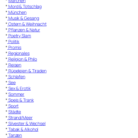
*
Märchen
*
Mord & Totschlag
*
München
*
Musik & Gesang
*
Ostern & Weihnacht
*
Pflanzen & Natur
*
Poetry Slam
*
Politik
*
Promis
*
Regionales
*
Religion & Philo
*
Reisen
*
Rüpeleien & Tiraden
*
Schlafen
*
See
*
Sex & Erotik
*
Sommer
*
Speis & Trank
*
Sport
*
Städte
*
Strand/Meer
*
Silvester & Wechsel
*
Tabak & Alkohol
*
Tanzen