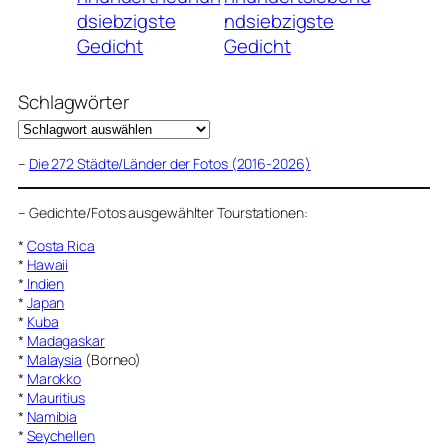
dsiebzigste
ndsiebzigste
Gedicht
Gedicht
Schlagwörter
–
Die 272 Städte/Länder der Fotos (2016-2026)
–
Gedichte/Fotos ausgewählter Tourstationen:
*
Costa Rica
*
Hawaii
*
Indien
*
Japan
*
Kuba
*
Madagaskar
*
Malaysia
(Borneo)
*
Marokko
*
Mauritius
*
Namibia
*
Seychellen