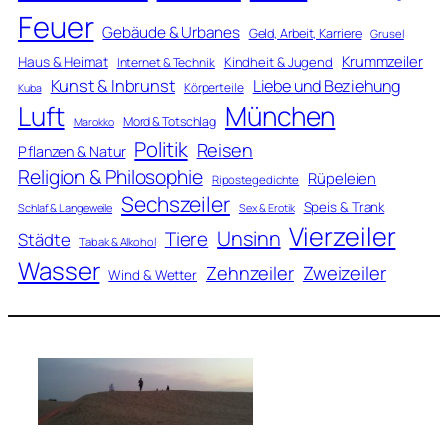
Feuer
Gebäude & Urbanes
Geld, Arbeit, Karriere
Grusel
Krummzeiler
Haus & Heimat
Kindheit & Jugend
Internet & Technik
Kunst & Inbrunst
Liebe und Beziehung
Körperteile
Kuba
Luft
München
Mord & Totschlag
Marokko
Politik
Reisen
Pflanzen & Natur
Religion & Philosophie
Rüpeleien
Ripostegedichte
Sechszeiler
Speis & Trank
Schlaf & Langeweile
Sex & Erotik
Vierzeiler
Unsinn
Tiere
Städte
Tabak & Alkohol
Wasser
Zweizeiler
Zehnzeiler
Wind & Wetter