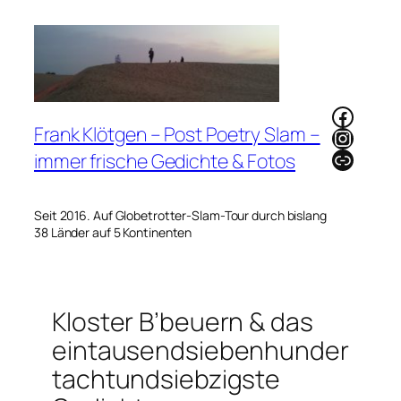
Zum
Inhalt
springen
Faceb
Frank Klötgen – Post Poetry Slam –
Instag
Link
immer frische Gedichte & Fotos
Seit 2016. Auf Globetrotter-Slam-Tour durch bislang
38 Länder auf 5 Kontinenten
Kloster B’beuern & das
eintausendsiebenhunder
tachtundsiebzigste