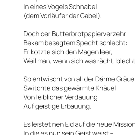
In eines Vogels Schnabel
(dem Vorläufer der Gabel).
Doch der Butterbrotpapierverzehr
Bekam besagtem Specht schlecht:
Er kotzte sich den Magen leer,
Weil man, wenn sich was rächt, blecht
So entwischt von all der Därme Gräue
Switchte das gewärmte Knäuel
Von leiblicher Verdauung
Auf geistige Erbauung.
Es leistet nen Eid auf die neue Mission
In die es nun sein Geist weist –