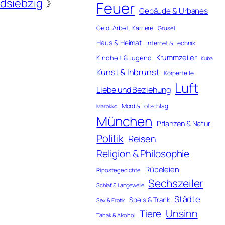
dsiebzig
》
Feuer
Gebäude & Urbanes
Geld, Arbeit, Karriere
Grusel
Haus & Heimat
Internet & Technik
Krummzeiler
Kindheit & Jugend
Kuba
Kunst & Inbrunst
Körperteile
Luft
Liebe und Beziehung
Mord & Totschlag
Marokko
München
Pflanzen & Natur
Politik
Reisen
Religion & Philosophie
Rüpeleien
Ripostegedichte
Sechszeiler
Schlaf & Langeweile
Städte
Speis & Trank
Sex & Erotik
Unsinn
Tiere
Tabak & Alkohol