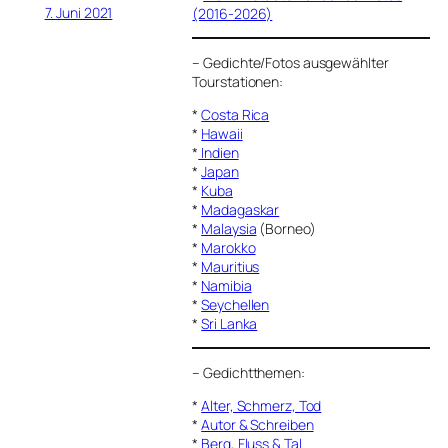
7. Juni 2021
(2016-2026)
–
Gedichte/Fotos ausgewählter
Tourstationen:
*
Costa Rica
*
Hawaii
*
Indien
*
Japan
*
Kuba
*
Madagaskar
*
Malaysia
(Borneo)
*
Marokko
*
Mauritius
*
Namibia
*
Seychellen
*
Sri Lanka
–
Gedichtthemen
:
*
Alter, Schmerz, Tod
*
Autor & Schreiben
*
Berg, Fluss & Tal