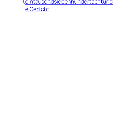
《
eintausendsiebenhundertachtund
e Gedicht