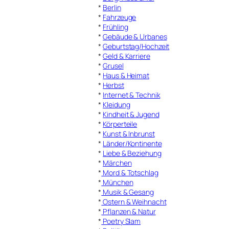
*
Berlin
*
Fahrzeuge
*
Frühling
*
Gebäude & Urbanes
*
Geburtstag/Hochzeit
*
Geld & Karriere
*
Grusel
*
Haus & Heimat
*
Herbst
*
Internet & Technik
*
Kleidung
*
Kindheit & Jugend
*
Körperteile
*
Kunst & Inbrunst
*
Länder/Kontinente
*
Liebe & Beziehung
*
Märchen
*
Mord & Totschlag
*
München
*
Musik & Gesang
*
Ostern & Weihnacht
*
Pflanzen & Natur
*
Poetry Slam