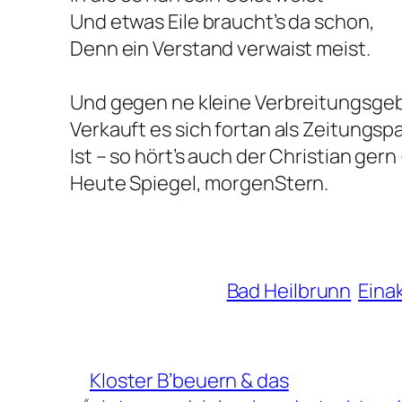
Und etwas Eile braucht’s da schon,
Denn ein Verstand verwaist meist.
Und gegen ne kleine Verbreitungsge
Verkauft es sich fortan als Zeitungspa
Ist – so hört’s auch der Christian gern
Heute Spiegel, morgenStern.
Bad Heilbrunn
Eina
Kloster B’beuern & das