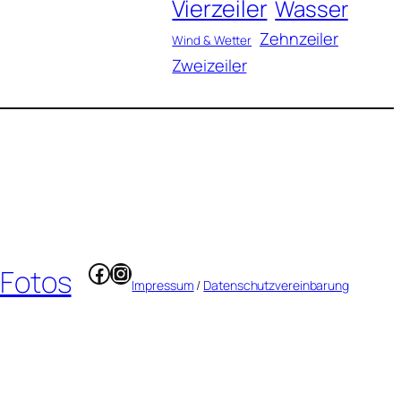
Vierzeiler
Wasser
Zehnzeiler
Wind & Wetter
Zweizeiler
Facebook
Instagram
 Fotos
Impressum
/
Datenschutzvereinbarung