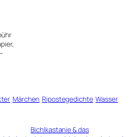
bühr
pier,
 –
kter
Märchen
Ripostegedichte
Wasser
Bichlkastanie & das