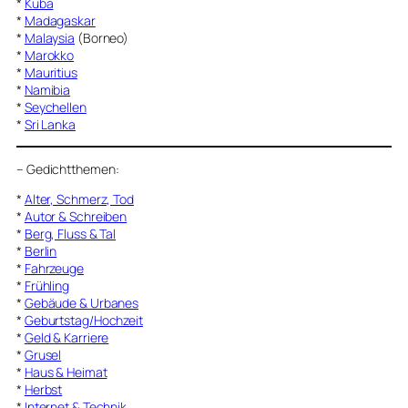
*
Kuba
*
Madagaskar
*
Malaysia
(Borneo)
*
Marokko
*
Mauritius
*
Namibia
*
Seychellen
*
Sri Lanka
–
Gedichtthemen
:
*
Alter, Schmerz, Tod
*
Autor & Schreiben
*
Berg, Fluss & Tal
*
Berlin
*
Fahrzeuge
*
Frühling
*
Gebäude & Urbanes
*
Geburtstag/Hochzeit
*
Geld & Karriere
*
Grusel
*
Haus & Heimat
*
Herbst
*
Internet & Technik