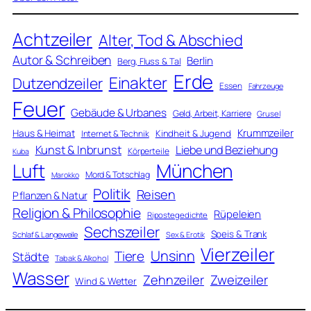
Achtzeiler
Alter, Tod & Abschied
Autor & Schreiben
Berlin
Berg, Fluss & Tal
Erde
Einakter
Dutzendzeiler
Essen
Fahrzeuge
Feuer
Gebäude & Urbanes
Geld, Arbeit, Karriere
Grusel
Krummzeiler
Haus & Heimat
Kindheit & Jugend
Internet & Technik
Kunst & Inbrunst
Liebe und Beziehung
Körperteile
Kuba
Luft
München
Mord & Totschlag
Marokko
Politik
Reisen
Pflanzen & Natur
Religion & Philosophie
Rüpeleien
Ripostegedichte
Sechszeiler
Speis & Trank
Schlaf & Langeweile
Sex & Erotik
Vierzeiler
Unsinn
Tiere
Städte
Tabak & Alkohol
Wasser
Zweizeiler
Zehnzeiler
Wind & Wetter