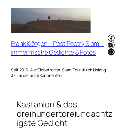
Zum
Inhalt
springen
Faceb
Frank Klötgen – Post Poetry Slam –
Instag
Link
immer frische Gedichte & Fotos
Seit 2016. Auf Globetrotter-Slam-Tour durch bislang
38 Länder auf 5 Kontinenten
Kastanien & das
dreihundertdreiundachtz
igste Gedicht