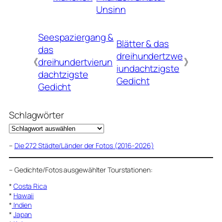
Unsinn
Seespaziergang &
Blätter & das
das
dreihundertzwe
《
dreihundertvierun
》
iundachtzigste
dachtzigste
Gedicht
Gedicht
Schlagwörter
–
Die 272 Städte/Länder der Fotos (2016-2026)
–
Gedichte/Fotos ausgewählter Tourstationen:
*
Costa Rica
*
Hawaii
*
Indien
*
Japan