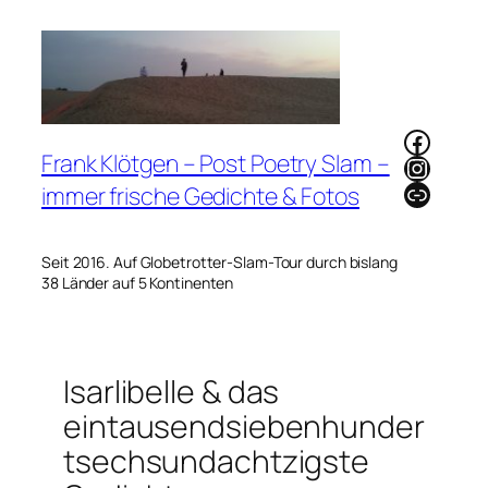
Zum
Inhalt
springen
Faceb
Frank Klötgen – Post Poetry Slam –
Instag
Link
immer frische Gedichte & Fotos
Seit 2016. Auf Globetrotter-Slam-Tour durch bislang
38 Länder auf 5 Kontinenten
Isarlibelle & das
eintausendsiebenhunder
tsechsundachtzigste