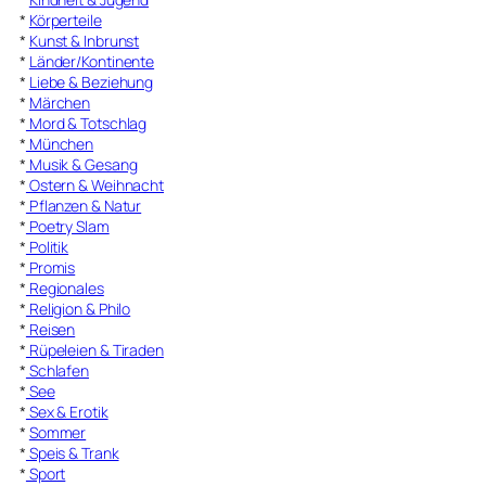
*
Körperteile
*
Kunst & Inbrunst
*
Länder/Kontinente
*
Liebe & Beziehung
*
Märchen
*
Mord & Totschlag
*
München
*
Musik & Gesang
*
Ostern & Weihnacht
*
Pflanzen & Natur
*
Poetry Slam
*
Politik
*
Promis
*
Regionales
*
Religion & Philo
*
Reisen
*
Rüpeleien & Tiraden
*
Schlafen
*
See
*
Sex & Erotik
*
Sommer
*
Speis & Trank
*
Sport