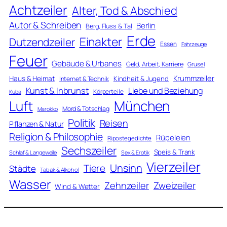
Achtzeiler
Alter, Tod & Abschied
Autor & Schreiben
Berlin
Berg, Fluss & Tal
Erde
Einakter
Dutzendzeiler
Essen
Fahrzeuge
Feuer
Gebäude & Urbanes
Geld, Arbeit, Karriere
Grusel
Krummzeiler
Haus & Heimat
Kindheit & Jugend
Internet & Technik
Kunst & Inbrunst
Liebe und Beziehung
Körperteile
Kuba
Luft
München
Mord & Totschlag
Marokko
Politik
Reisen
Pflanzen & Natur
Religion & Philosophie
Rüpeleien
Ripostegedichte
Sechszeiler
Speis & Trank
Schlaf & Langeweile
Sex & Erotik
Vierzeiler
Unsinn
Tiere
Städte
Tabak & Alkohol
Wasser
Zweizeiler
Zehnzeiler
Wind & Wetter