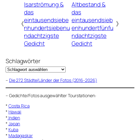
Isarströmung &
Altbestand &
das
das
eintausendsiebe
eintausendsieb
《
》
nhundertsiebenu
enhundertfünfu
ndachtzigste
ndachtzigste
Gedicht
Gedicht
Schlagwörter
–
Die 272 Städte/Länder der Fotos (2016-2026)
–
Gedichte/Fotos ausgewählter Tourstationen:
*
Costa Rica
*
Hawaii
*
Indien
*
Japan
*
Kuba
*
Madagaskar