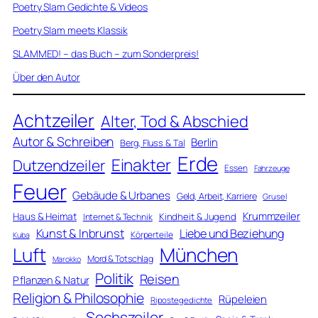
Poetry Slam Gedichte & Videos
Poetry Slam meets Klassik
SLAMMED! – das Buch – zum Sonderpreis!
Über den Autor
Achtzeiler
Alter, Tod & Abschied
Autor & Schreiben
Berlin
Berg, Fluss & Tal
Erde
Einakter
Dutzendzeiler
Essen
Fahrzeuge
Feuer
Gebäude & Urbanes
Geld, Arbeit, Karriere
Grusel
Krummzeiler
Haus & Heimat
Kindheit & Jugend
Internet & Technik
Kunst & Inbrunst
Liebe und Beziehung
Körperteile
Kuba
Luft
München
Mord & Totschlag
Marokko
Politik
Reisen
Pflanzen & Natur
Religion & Philosophie
Rüpeleien
Ripostegedichte
Sechszeiler