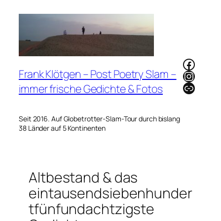
Zum
Inhalt
springen
Faceb
Frank Klötgen – Post Poetry Slam –
Instag
Link
immer frische Gedichte & Fotos
Seit 2016. Auf Globetrotter-Slam-Tour durch bislang
38 Länder auf 5 Kontinenten
Altbestand & das
eintausendsiebenhunder
tfünfundachtzigste