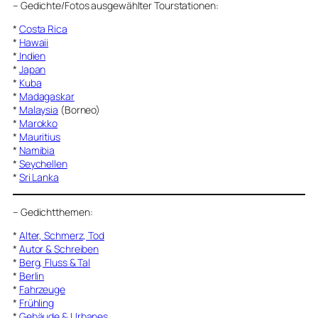
–
Gedichte/Fotos ausgewählter Tourstationen:
*
Costa Rica
*
Hawaii
*
Indien
*
Japan
*
Kuba
*
Madagaskar
*
Malaysia
(Borneo)
*
Marokko
*
Mauritius
*
Namibia
*
Seychellen
*
Sri Lanka
–
Gedichtthemen
:
*
Alter, Schmerz, Tod
*
Autor & Schreiben
*
Berg, Fluss & Tal
*
Berlin
*
Fahrzeuge
*
Frühling
*
Gebäude & Urbanes