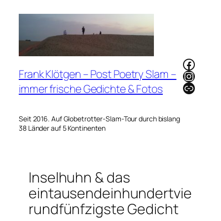
Zum
Inhalt
springen
Faceb
Frank Klötgen – Post Poetry Slam –
Instag
Link
immer frische Gedichte & Fotos
Seit 2016. Auf Globetrotter-Slam-Tour durch bislang
38 Länder auf 5 Kontinenten
Inselhuhn & das
eintausendeinhundertvie
rundfünfzigste Gedicht