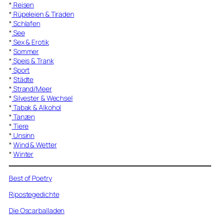
*
Reisen
*
Rüpeleien & Tiraden
*
Schlafen
*
See
*
Sex & Erotik
*
Sommer
*
Speis & Trank
*
Sport
*
Städte
*
Strand/Meer
*
Silvester & Wechsel
*
Tabak & Alkohol
*
Tanzen
*
Tiere
*
Unsinn
*
Wind & Wetter
*
Winter
Best of Poetry
Ripostegedichte
Die Oscarballaden