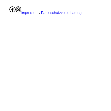
Facebook
Instagram
Impressum
/
Datenschutzvereinbarung