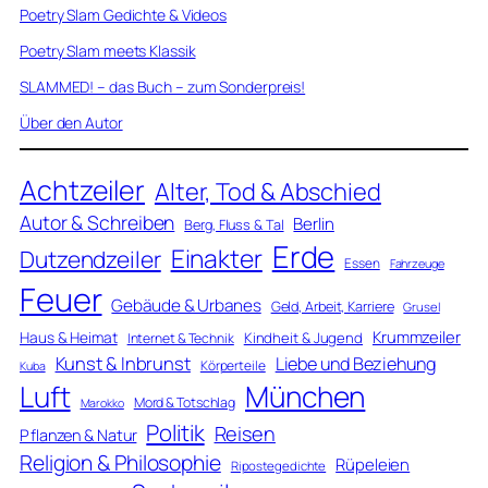
Poetry Slam Gedichte & Videos
Poetry Slam meets Klassik
SLAMMED! – das Buch – zum Sonderpreis!
Über den Autor
Achtzeiler
Alter, Tod & Abschied
Autor & Schreiben
Berlin
Berg, Fluss & Tal
Erde
Einakter
Dutzendzeiler
Essen
Fahrzeuge
Feuer
Gebäude & Urbanes
Geld, Arbeit, Karriere
Grusel
Krummzeiler
Haus & Heimat
Kindheit & Jugend
Internet & Technik
Kunst & Inbrunst
Liebe und Beziehung
Körperteile
Kuba
Luft
München
Mord & Totschlag
Marokko
Politik
Reisen
Pflanzen & Natur
Religion & Philosophie
Rüpeleien
Ripostegedichte