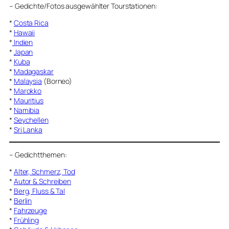
–
Gedichte/Fotos ausgewählter Tourstationen:
*
Costa Rica
*
Hawaii
*
Indien
*
Japan
*
Kuba
*
Madagaskar
*
Malaysia
(Borneo)
*
Marokko
*
Mauritius
*
Namibia
*
Seychellen
*
Sri Lanka
–
Gedichtthemen
:
*
Alter, Schmerz, Tod
*
Autor & Schreiben
*
Berg, Fluss & Tal
*
Berlin
*
Fahrzeuge
*
Frühling