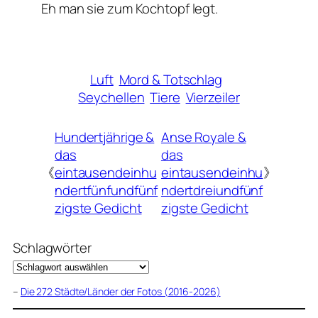
Eh man sie zum Kochtopf legt.
Luft
Mord & Totschlag
Seychellen
Tiere
Vierzeiler
Hundertjährige &
Anse Royale &
das
das
《
eintausendeinhu
eintausendeinhu
》
ndertfünfundfünf
ndertdreiundfünf
zigste Gedicht
zigste Gedicht
Schlagwörter
–
Die 272 Städte/Länder der Fotos (2016-2026)