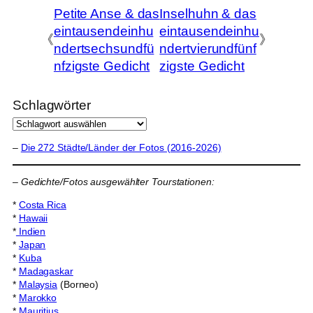
Petite Anse & das
Inselhuhn & das
eintausendeinhu
eintausendeinhu
《
》
ndertsechsundfü
ndertvierundfünf
nfzigste Gedicht
zigste Gedicht
Schlagwörter
–
Die 272 Städte/Länder der Fotos (2016-2026)
–
Gedichte/Fotos ausgewählter Tourstationen:
*
Costa Rica
*
Hawaii
*
Indien
*
Japan
*
Kuba
*
Madagaskar
*
Malaysia
(Borneo)
*
Marokko
*
Mauritius