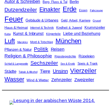
Autor & Schreiben
Berlin
Berg, Fluss & Tal
Erde
Einakter
Dutzendzeiler
Essen
Fahrzeuge
Feuer
Gebäude & Urbanes
Geld, Arbeit, Karriere
Grusel
Krummzeiler
Haus & Heimat
Kindheit & Jugend
Internet & Technik
Kunst & Inbrunst
Liebe und Beziehung
Körperteile
Kuba
Luft
München
Mord & Totschlag
Marokko
Politik
Reisen
Pflanzen & Natur
Religion & Philosophie
Rüpeleien
Ripostegedichte
Sechszeiler
Speis & Trank
Schlaf & Langeweile
Sex & Erotik
Vierzeiler
Unsinn
Tiere
Städte
Tabak & Alkohol
Wasser
Zweizeiler
Zehnzeiler
Wind & Wetter