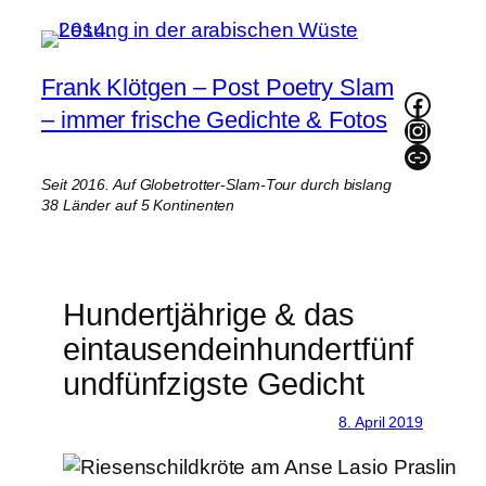
Zum
Inhalt
springen
Frank Klötgen – Post Poetry Slam
Faceb
– immer frische Gedichte & Fotos
Instag
Link
Seit 2016. Auf Globetrotter-Slam-Tour durch bislang
38 Länder auf 5 Kontinenten
Hundertjährige & das
eintausendeinhundertfünf
undfünfzigste Gedicht
8. April 2019