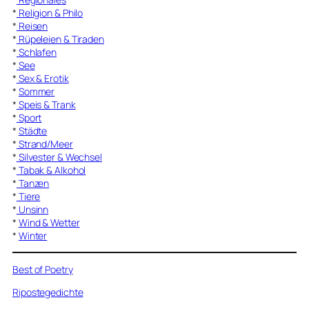
*
Religion & Philo
*
Reisen
*
Rüpeleien & Tiraden
*
Schlafen
*
See
*
Sex & Erotik
*
Sommer
*
Speis & Trank
*
Sport
*
Städte
*
Strand/Meer
*
Silvester & Wechsel
*
Tabak & Alkohol
*
Tanzen
*
Tiere
*
Unsinn
*
Wind & Wetter
*
Winter
Best of Poetry
Ripostegedichte