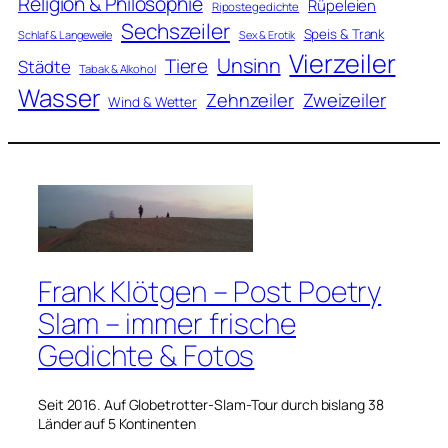
Religion & Philosophie
Rüpeleien
Ripostegedichte
Sechszeiler
Speis & Trank
Schlaf & Langeweile
Sex & Erotik
Vierzeiler
Unsinn
Tiere
Städte
Tabak & Alkohol
Wasser
Zweizeiler
Zehnzeiler
Wind & Wetter
Frank Klötgen – Post Poetry
Slam – immer frische
Gedichte & Fotos
Seit 2016. Auf Globetrotter-Slam-Tour durch bislang 38
Länder auf 5 Kontinenten