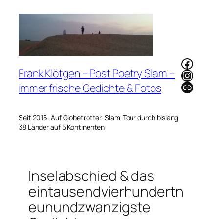
Zum
Inhalt
springen
Faceb
Frank Klötgen – Post Poetry Slam –
Instag
Link
immer frische Gedichte & Fotos
Seit 2016. Auf Globetrotter-Slam-Tour durch bislang
38 Länder auf 5 Kontinenten
Inselabschied & das
eintausendvierhundertn
eunundzwanzigste