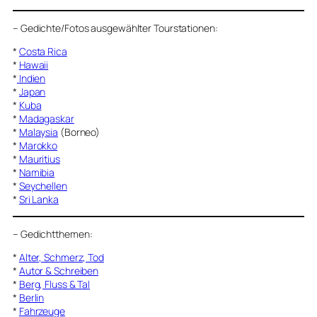
–
Gedichte/Fotos ausgewählter Tourstationen:
*
Costa Rica
*
Hawaii
*
Indien
*
Japan
*
Kuba
*
Madagaskar
*
Malaysia
(Borneo)
*
Marokko
*
Mauritius
*
Namibia
*
Seychellen
*
Sri Lanka
–
Gedichtthemen
:
*
Alter, Schmerz, Tod
*
Autor & Schreiben
*
Berg, Fluss & Tal
*
Berlin
*
Fahrzeuge