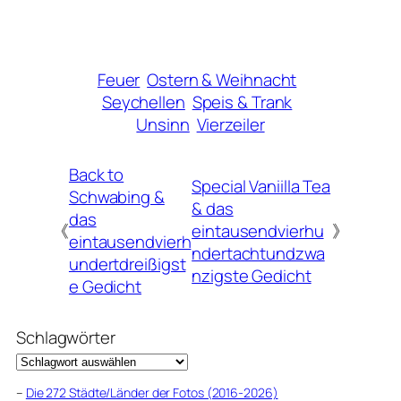
Feuer
Ostern & Weihnacht
Seychellen
Speis & Trank
Unsinn
Vierzeiler
Back to
Special Vaniilla Tea
Schwabing &
& das
das
《
eintausendvierhu
》
eintausendvierh
ndertachtundzwa
undertdreißigst
nzigste Gedicht
e Gedicht
Schlagwörter
–
Die 272 Städte/Länder der Fotos (2016-2026)