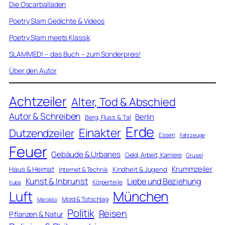
Die Oscarballaden
Poetry Slam Gedichte & Videos
Poetry Slam meets Klassik
SLAMMED! – das Buch – zum Sonderpreis!
Über den Autor
Achtzeiler
Alter, Tod & Abschied
Autor & Schreiben
Berlin
Berg, Fluss & Tal
Erde
Einakter
Dutzendzeiler
Essen
Fahrzeuge
Feuer
Gebäude & Urbanes
Geld, Arbeit, Karriere
Grusel
Krummzeiler
Haus & Heimat
Kindheit & Jugend
Internet & Technik
Kunst & Inbrunst
Liebe und Beziehung
Körperteile
Kuba
Luft
München
Mord & Totschlag
Marokko
Politik
Reisen
Pflanzen & Natur