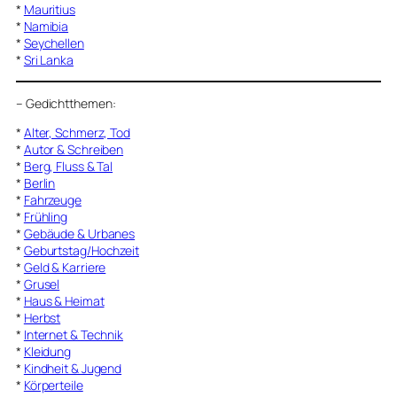
*
Mauritius
*
Namibia
*
Seychellen
*
Sri Lanka
–
Gedichtthemen
:
*
Alter, Schmerz, Tod
*
Autor & Schreiben
*
Berg, Fluss & Tal
*
Berlin
*
Fahrzeuge
*
Frühling
*
Gebäude & Urbanes
*
Geburtstag/Hochzeit
*
Geld & Karriere
*
Grusel
*
Haus & Heimat
*
Herbst
*
Internet & Technik
*
Kleidung
*
Kindheit & Jugend
*
Körperteile