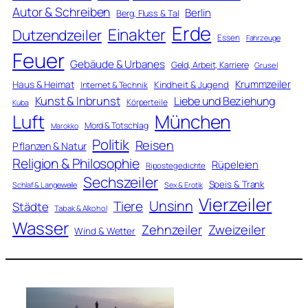
Autor & Schreiben
Berlin
Berg, Fluss & Tal
Erde
Einakter
Dutzendzeiler
Essen
Fahrzeuge
Feuer
Gebäude & Urbanes
Geld, Arbeit, Karriere
Grusel
Krummzeiler
Haus & Heimat
Kindheit & Jugend
Internet & Technik
Kunst & Inbrunst
Liebe und Beziehung
Körperteile
Kuba
Luft
München
Mord & Totschlag
Marokko
Politik
Reisen
Pflanzen & Natur
Religion & Philosophie
Rüpeleien
Ripostegedichte
Sechszeiler
Speis & Trank
Schlaf & Langeweile
Sex & Erotik
Vierzeiler
Unsinn
Tiere
Städte
Tabak & Alkohol
Wasser
Zweizeiler
Zehnzeiler
Wind & Wetter