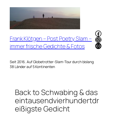
Zum
Inhalt
springen
Faceb
Frank Klötgen – Post Poetry Slam –
Instag
Link
immer frische Gedichte & Fotos
Seit 2016. Auf Globetrotter-Slam-Tour durch bislang
38 Länder auf 5 Kontinenten
Back to Schwabing & das
eintausendvierhundertdr
eißigste Gedicht