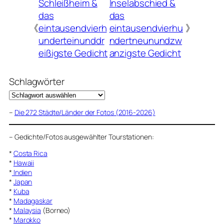
Schleißheim &
Inselabschied &
das
das
《
eintausendvierh
eintausendvierhu
》
underteinunddr
ndertneunundzw
eißigste Gedicht
anzigste Gedicht
Schlagwörter
–
Die 272 Städte/Länder der Fotos (2016-2026)
–
Gedichte/Fotos ausgewählter Tourstationen:
*
Costa Rica
*
Hawaii
*
Indien
*
Japan
*
Kuba
*
Madagaskar
*
Malaysia
(Borneo)
*
Marokko