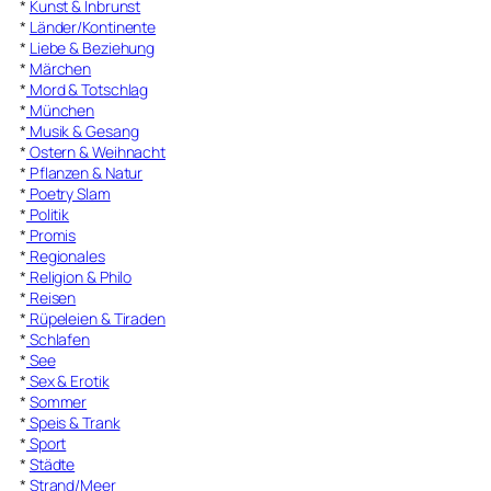
*
Kunst & Inbrunst
*
Länder/Kontinente
*
Liebe & Beziehung
*
Märchen
*
Mord & Totschlag
*
München
*
Musik & Gesang
*
Ostern & Weihnacht
*
Pflanzen & Natur
*
Poetry Slam
*
Politik
*
Promis
*
Regionales
*
Religion & Philo
*
Reisen
*
Rüpeleien & Tiraden
*
Schlafen
*
See
*
Sex & Erotik
*
Sommer
*
Speis & Trank
*
Sport
*
Städte
*
Strand/Meer