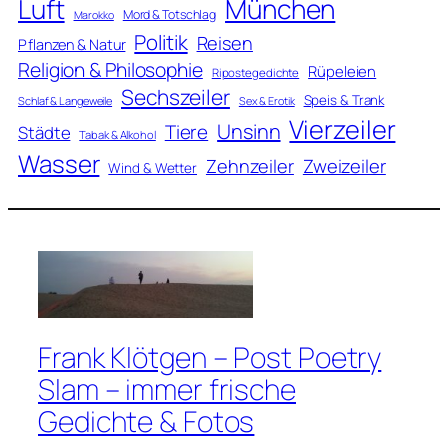
Luft
München
Mord & Totschlag
Marokko
Politik
Reisen
Pflanzen & Natur
Religion & Philosophie
Rüpeleien
Ripostegedichte
Sechszeiler
Speis & Trank
Schlaf & Langeweile
Sex & Erotik
Vierzeiler
Unsinn
Tiere
Städte
Tabak & Alkohol
Wasser
Zweizeiler
Zehnzeiler
Wind & Wetter
Frank Klötgen – Post Poetry
Slam – immer frische
Gedichte & Fotos