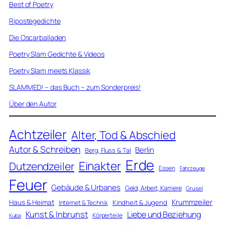
Best of Poetry
Ripostegedichte
Die Oscarballaden
Poetry Slam Gedichte & Videos
Poetry Slam meets Klassik
SLAMMED! – das Buch – zum Sonderpreis!
Über den Autor
Achtzeiler
Alter, Tod & Abschied
Autor & Schreiben
Berlin
Berg, Fluss & Tal
Erde
Einakter
Dutzendzeiler
Essen
Fahrzeuge
Feuer
Gebäude & Urbanes
Geld, Arbeit, Karriere
Grusel
Krummzeiler
Haus & Heimat
Kindheit & Jugend
Internet & Technik
Kunst & Inbrunst
Liebe und Beziehung
Körperteile
Kuba