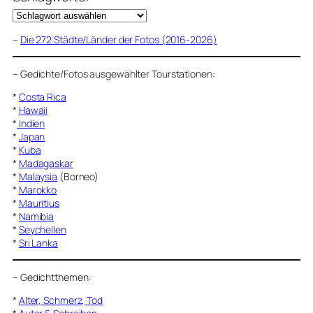
–
Die 272 Städte/Länder der Fotos (2016-2026)
–
Gedichte/Fotos ausgewählter Tourstationen:
*
Costa Rica
*
Hawaii
*
Indien
*
Japan
*
Kuba
*
Madagaskar
*
Malaysia
(Borneo)
*
Marokko
*
Mauritius
*
Namibia
*
Seychellen
*
Sri Lanka
–
Gedichtthemen
:
*
Alter, Schmerz, Tod