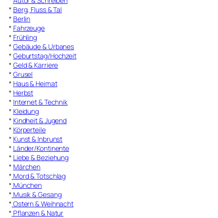
*
Autor & Schreiben
*
Berg, Fluss & Tal
*
Berlin
*
Fahrzeuge
*
Frühling
*
Gebäude & Urbanes
*
Geburtstag/Hochzeit
*
Geld & Karriere
*
Grusel
*
Haus & Heimat
*
Herbst
*
Internet & Technik
*
Kleidung
*
Kindheit & Jugend
*
Körperteile
*
Kunst & Inbrunst
*
Länder/Kontinente
*
Liebe & Beziehung
*
Märchen
*
Mord & Totschlag
*
München
*
Musik & Gesang
*
Ostern & Weihnacht
*
Pflanzen & Natur