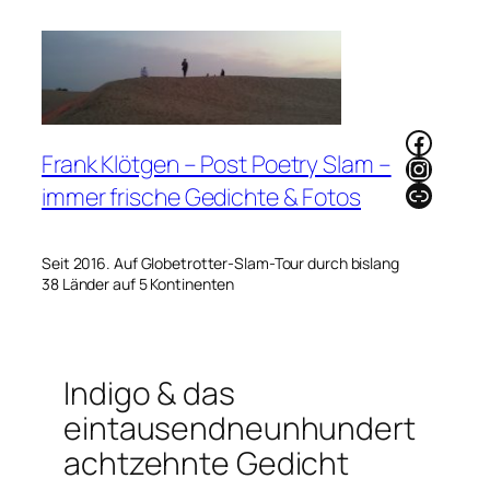
Zum
Inhalt
springen
Faceb
Frank Klötgen – Post Poetry Slam –
Instag
Link
immer frische Gedichte & Fotos
Seit 2016. Auf Globetrotter-Slam-Tour durch bislang
38 Länder auf 5 Kontinenten
Indigo & das
eintausendneunhundert
achtzehnte Gedicht