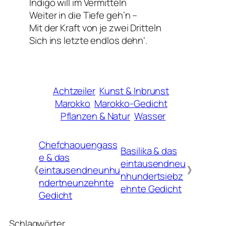
Indigo will im Vermitteln
Weiter in die Tiefe geh’n –
Mit der Kraft von je zwei Dritteln
Sich ins letzte endlos dehn‘.
Achtzeiler
Kunst & Inbrunst
Marokko
Marokko-Gedicht
Pflanzen & Natur
Wasser
Chefchaouengass
Basilika & das
e & das
eintausendneu
《
eintausendneunhu
》
nhundertsiebz
ndertneunzehnte
ehnte Gedicht
Gedicht
Schlagwörter