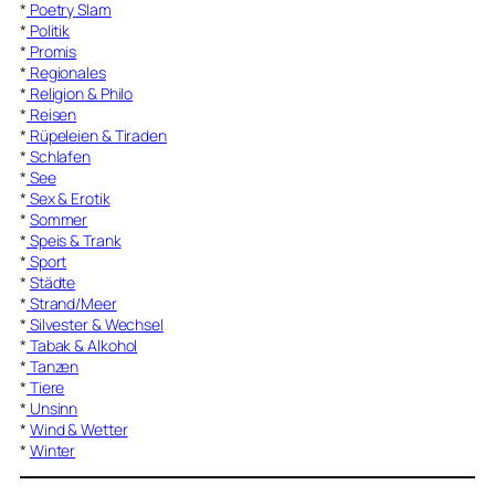
*
Poetry Slam
*
Politik
*
Promis
*
Regionales
*
Religion & Philo
*
Reisen
*
Rüpeleien & Tiraden
*
Schlafen
*
See
*
Sex & Erotik
*
Sommer
*
Speis & Trank
*
Sport
*
Städte
*
Strand/Meer
*
Silvester & Wechsel
*
Tabak & Alkohol
*
Tanzen
*
Tiere
*
Unsinn
*
Wind & Wetter
*
Winter