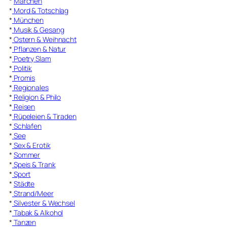
*
Märchen
*
Mord & Totschlag
*
München
*
Musik & Gesang
*
Ostern & Weihnacht
*
Pflanzen & Natur
*
Poetry Slam
*
Politik
*
Promis
*
Regionales
*
Religion & Philo
*
Reisen
*
Rüpeleien & Tiraden
*
Schlafen
*
See
*
Sex & Erotik
*
Sommer
*
Speis & Trank
*
Sport
*
Städte
*
Strand/Meer
*
Silvester & Wechsel
*
Tabak & Alkohol
*
Tanzen