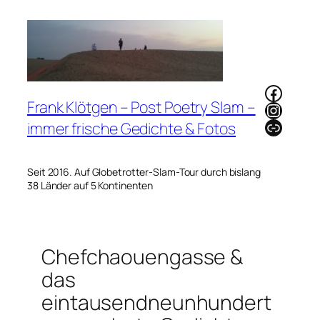
Zum
Inhalt
springen
Faceb
Frank Klötgen – Post Poetry Slam –
Instag
Link
immer frische Gedichte & Fotos
Seit 2016. Auf Globetrotter-Slam-Tour durch bislang
38 Länder auf 5 Kontinenten
Chefchaouengasse &
das
eintausendneunhundert