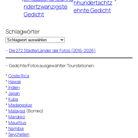
nhundertachtz
ndertzwanzigste
ehnte Gedicht
Gedicht
Schlagwörter
–
Die 272 Städte/Länder der Fotos (2016-2026)
–
Gedichte/Fotos ausgewählter Tourstationen:
*
Costa Rica
*
Hawaii
*
Indien
*
Japan
*
Kuba
*
Madagaskar
*
Malaysia
(Borneo)
*
Marokko
*
Mauritius
*
Namibia
*
Seychellen