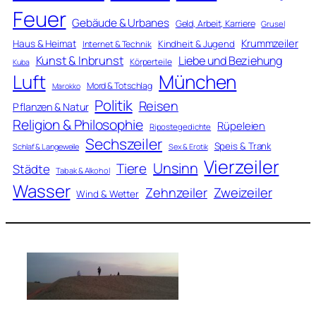
Feuer
Gebäude & Urbanes
Geld, Arbeit, Karriere
Grusel
Krummzeiler
Haus & Heimat
Kindheit & Jugend
Internet & Technik
Kunst & Inbrunst
Liebe und Beziehung
Körperteile
Kuba
Luft
München
Mord & Totschlag
Marokko
Politik
Reisen
Pflanzen & Natur
Religion & Philosophie
Rüpeleien
Ripostegedichte
Sechszeiler
Speis & Trank
Schlaf & Langeweile
Sex & Erotik
Vierzeiler
Unsinn
Tiere
Städte
Tabak & Alkohol
Wasser
Zweizeiler
Zehnzeiler
Wind & Wetter