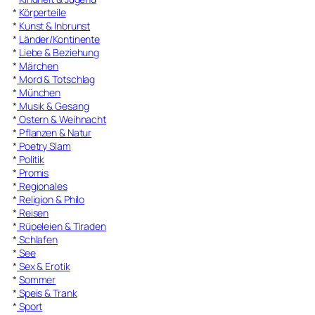
*
Körperteile
*
Kunst & Inbrunst
*
Länder/Kontinente
*
Liebe & Beziehung
*
Märchen
*
Mord & Totschlag
*
München
*
Musik & Gesang
*
Ostern & Weihnacht
*
Pflanzen & Natur
*
Poetry Slam
*
Politik
*
Promis
*
Regionales
*
Religion & Philo
*
Reisen
*
Rüpeleien & Tiraden
*
Schlafen
*
See
*
Sex & Erotik
*
Sommer
*
Speis & Trank
*
Sport