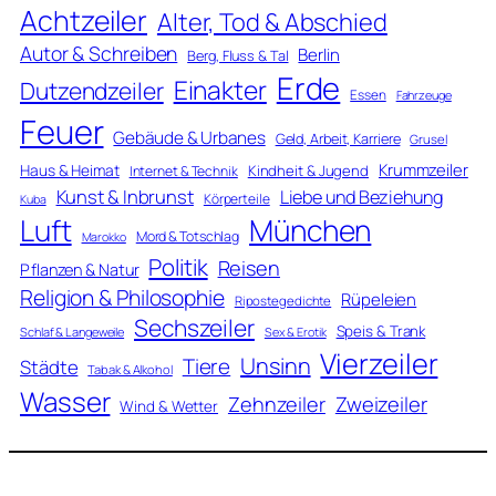
Achtzeiler
Alter, Tod & Abschied
Autor & Schreiben
Berlin
Berg, Fluss & Tal
Erde
Einakter
Dutzendzeiler
Essen
Fahrzeuge
Feuer
Gebäude & Urbanes
Geld, Arbeit, Karriere
Grusel
Krummzeiler
Haus & Heimat
Kindheit & Jugend
Internet & Technik
Kunst & Inbrunst
Liebe und Beziehung
Körperteile
Kuba
Luft
München
Mord & Totschlag
Marokko
Politik
Reisen
Pflanzen & Natur
Religion & Philosophie
Rüpeleien
Ripostegedichte
Sechszeiler
Speis & Trank
Schlaf & Langeweile
Sex & Erotik
Vierzeiler
Unsinn
Tiere
Städte
Tabak & Alkohol
Wasser
Zweizeiler
Zehnzeiler
Wind & Wetter