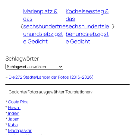
Marienplatz &
Kochelseesteg &
das
das
《
sechshundertne
sechshundertsie
》
unundsiebzigst
benundsiebzigst
e Gedicht
e Gedicht
Schlagwörter
–
Die 272 Städte/Länder der Fotos (2016-2026)
–
Gedichte/Fotos ausgewählter Tourstationen:
*
Costa Rica
*
Hawaii
*
Indien
*
Japan
*
Kuba
*
Madagaskar