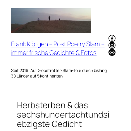
Zum
Inhalt
springen
Faceb
Frank Klötgen – Post Poetry Slam –
Instag
Link
immer frische Gedichte & Fotos
Seit 2016. Auf Globetrotter-Slam-Tour durch bislang
38 Länder auf 5 Kontinenten
Herbsterben & das
sechshundertachtundsi
ebzigste Gedicht