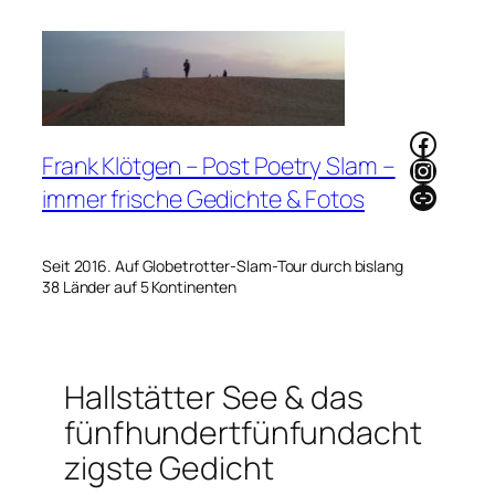
Zum
Inhalt
springen
Faceb
Frank Klötgen – Post Poetry Slam –
Instag
Link
immer frische Gedichte & Fotos
Seit 2016. Auf Globetrotter-Slam-Tour durch bislang
38 Länder auf 5 Kontinenten
Hallstätter See & das
fünfhundertfünfundacht
zigste Gedicht