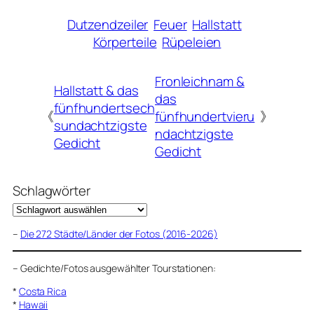
Dutzendzeiler
Feuer
Hallstatt
Körperteile
Rüpeleien
Fronleichnam &
Hallstatt & das
das
fünfhundertsech
《
fünfhundertvieru
》
sundachtzigste
ndachtzigste
Gedicht
Gedicht
Schlagwörter
–
Die 272 Städte/Länder der Fotos (2016-2026)
–
Gedichte/Fotos ausgewählter Tourstationen:
*
Costa Rica
*
Hawaii