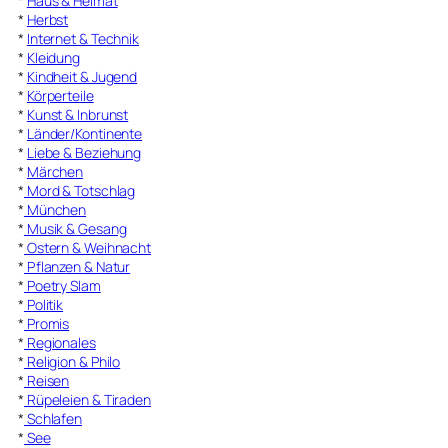
*
Haus & Heimat
*
Herbst
*
Internet & Technik
*
Kleidung
*
Kindheit & Jugend
*
Körperteile
*
Kunst & Inbrunst
*
Länder/Kontinente
*
Liebe & Beziehung
*
Märchen
*
Mord & Totschlag
*
München
*
Musik & Gesang
*
Ostern & Weihnacht
*
Pflanzen & Natur
*
Poetry Slam
*
Politik
*
Promis
*
Regionales
*
Religion & Philo
*
Reisen
*
Rüpeleien & Tiraden
*
Schlafen
*
See