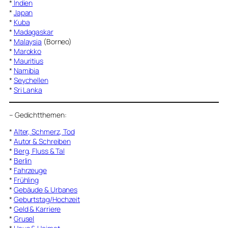
*
Indien
*
Japan
*
Kuba
*
Madagaskar
*
Malaysia
(Borneo)
*
Marokko
*
Mauritius
*
Namibia
*
Seychellen
*
Sri Lanka
–
Gedichtthemen
:
*
Alter, Schmerz, Tod
*
Autor & Schreiben
*
Berg, Fluss & Tal
*
Berlin
*
Fahrzeuge
*
Frühling
*
Gebäude & Urbanes
*
Geburtstag/Hochzeit
*
Geld & Karriere
*
Grusel