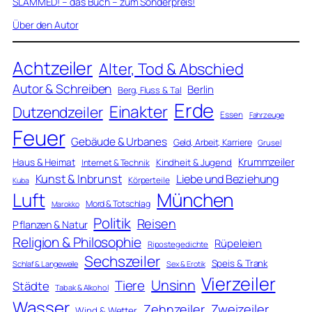
SLAMMED! – das Buch – zum Sonderpreis!
Über den Autor
Achtzeiler
Alter, Tod & Abschied
Autor & Schreiben
Berlin
Berg, Fluss & Tal
Erde
Einakter
Dutzendzeiler
Essen
Fahrzeuge
Feuer
Gebäude & Urbanes
Geld, Arbeit, Karriere
Grusel
Krummzeiler
Haus & Heimat
Kindheit & Jugend
Internet & Technik
Kunst & Inbrunst
Liebe und Beziehung
Körperteile
Kuba
Luft
München
Mord & Totschlag
Marokko
Politik
Reisen
Pflanzen & Natur
Religion & Philosophie
Rüpeleien
Ripostegedichte
Sechszeiler
Speis & Trank
Schlaf & Langeweile
Sex & Erotik
Vierzeiler
Unsinn
Tiere
Städte
Tabak & Alkohol
Wasser
Zweizeiler
Zehnzeiler
Wind & Wetter